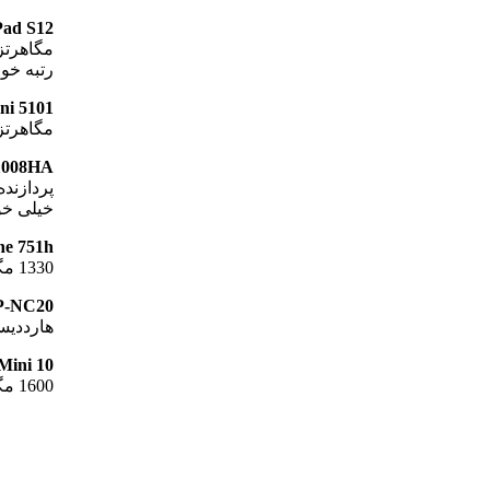
deaPad S12
رتبه خو
Mini 5101 اچ
مگاهرتز، نمایشگر 1/10 این
PC 1008HA
خیلی خ
e One 751h
1330 مگاهرتز، نمایشگر 6/11 اینچ، هارددیسک 160 گیگابایت، رتبه متوسط
NP-NC20 سامس
هارددیسک 160 گیگابایت، 
n Mini 10
1600 مگاهرتز، نمایشگر 1/10 اینچ، هارددیسک، 160 گیگابایت، رتبه خوب