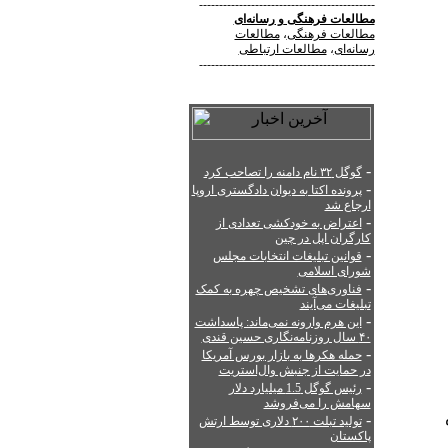
--------------------------------------------
مطالعات فرهنگی
و
رسانه‌ای
مطالعات فرهنگی
،
مطالعات
رسانه‌ای
،
مطالعات ارتباطی
--------------------------------------------
-
گوگل ۳۲ نام دامنه را تصاحب کرد
-
پرونده اکتا به دیوان دادگستری اروپا
ارجاع شد
-
اعتراض به خودکشی تعدادی از
کارگران اپل در چین
-
قوانین تبلیغات انتخابات مجلس
شورای اسلامی
-
فناوری‌های تشخیص چهره به کمک
تبلیغات می‌آیند
-
این هرم وارونه نمی‌ماند: پاسداشت
۴۰ سال روزنامه‌نگاری حسین قندی
-
حمله هکرها به بازار بورس آمریکا
در حمایت از جنبش وال‌استریت
-
رئیس گوگل 1.5 میلیارد دلار
سهامش را می‌فروشد
-
تولید تبلت ۲۰۰ دلاری توسط ارتش
پاکستان