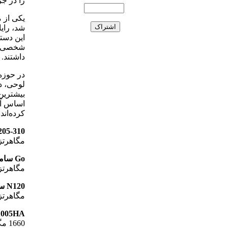
را در جر
یکی از م
شد، رای
این دسته
شخصی تبد
داشتند.
در حوزه 
لوحی، دس
بیشترین
کرده‌اند.
NB205-310 ت
مگاهرتز، نمایشگر 1/10 اینچ،
Go سامسونگ:
مگاهرتز، نمایشگر 1/10 اینچ،
N120 سامسونگ:
مگاهرتز، نمایشگر 1/10 این
PC 1005HA
1660 مگاهرتز، نمایشگر 1/10 اینچ، هارددیسک 160 گیگابایت، رتبه خیلی خوب