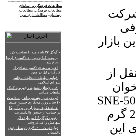
--------------------------------------------
مطالعات فرهنگی
و
رسانه‌ای
 شرکت
مطالعات فرهنگی
،
مطالعات
رسانه‌ای
،
مطالعات ارتباطی
--------------------------------------------
فی
ن بازار
-
گوگل ۳۲ نام دامنه را تصاحب کرد
-
پرونده اکتا به دیوان دادگستری اروپا
ارجاع شد
-
اعتراض به خودکشی تعدادی از
قل از
کارگران اپل در چین
-
قوانین تبلیغات انتخابات مجلس
خوان
شورای اسلامی
-
فناوری‌های تشخیص چهره به کمک
تبلیغات می‌آیند
ونیکی کره‌ای SNE-50K
-
این هرم وارونه نمی‌ماند: پاسداشت
۴۰ سال روزنامه‌نگاری حسین قندی
-
حمله هکرها به بازار بورس آمریکا
نام دارد و وزن آن 200 گرم
در حمایت از جنبش وال‌استریت
-
رئیس گوگل 1.5 میلیارد دلار
سهامش را می‌فروشد
 این
-
تولید تبلت ۲۰۰ دلاری توسط ارتش
پاکستان