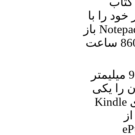
کتاب
خود را با
نرم‌افزارهایی مانند Notepad باز
کنند، عمر باتری تا 8600 ساعت
ضخامت این دستگاه 9 میلیمتر
 را یکی
از بزرگترین رقبا برای Kindle
از
TXT و ePub