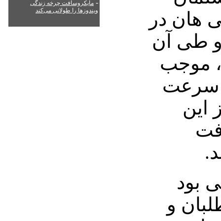
-
مایکروسافت چرخه زندگی
ویندوزها را طولانی می‌کند
ی هان در
و طی آن
، موجب
 سرعت
 این
فت
.
 بود
لبان و