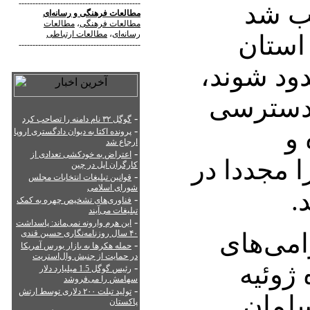
--------------------------------------------
جب شد
مطالعات فرهنگی
و
رسانه‌ای
مطالعات فرهنگی
،
مطالعات
رسانه‌ای
،
مطالعات ارتباطی
 استان
--------------------------------------------
ود شوند،
 دسترسی
-
گوگل ۳۲ نام دامنه را تصاحب کرد
 و
-
پرونده اکتا به دیوان دادگستری اروپا
ارجاع شد
-
اعتراض به خودکشی تعدادی از
ا مجددا در
کارگران اپل در چین
-
قوانین تبلیغات انتخابات مجلس
شورای اسلامی
.
-
فناوری‌های تشخیص چهره به کمک
تبلیغات می‌آیند
-
این هرم وارونه نمی‌ماند: پاسداشت
امی‌های
۴۰ سال روزنامه‌نگاری حسین قندی
-
حمله هکرها به بازار بورس آمریکا
در حمایت از جنبش وال‌استریت
ژوئیه
-
رئیس گوگل 1.5 میلیارد دلار
سهامش را می‌فروشد
-
تولید تبلت ۲۰۰ دلاری توسط ارتش
سلمان
پاکستان