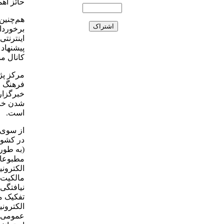
حائز اه
هم‌چنین
برخوردا
اینترنت
پیشنهاد 
کانال م
مرکز پژ
فرهنگ و
خبرگزار
شدن خبر
است.
از سوی 
در کشور 
(به طور 
مطبوعات
الکترون
مالکیت 
نیافتگی
تفکیک م
الکترون
عمومی ن