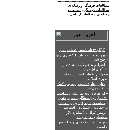
--------------------------------------------
مطالعات فرهنگی
و
رسانه‌ای
مطالعات فرهنگی
،
مطالعات
رسانه‌ای
،
مطالعات ارتباطی
--------------------------------------------
-
گوگل ۳۲ نام دامنه را تصاحب کرد
-
پرونده اکتا به دیوان دادگستری اروپا
ارجاع شد
-
اعتراض به خودکشی تعدادی از
کارگران اپل در چین
-
قوانین تبلیغات انتخابات مجلس
شورای اسلامی
-
فناوری‌های تشخیص چهره به کمک
تبلیغات می‌آیند
-
این هرم وارونه نمی‌ماند: پاسداشت
۴۰ سال روزنامه‌نگاری حسین قندی
-
حمله هکرها به بازار بورس آمریکا
در حمایت از جنبش وال‌استریت
-
رئیس گوگل 1.5 میلیارد دلار
سهامش را می‌فروشد
-
تولید تبلت ۲۰۰ دلاری توسط ارتش
پاکستان