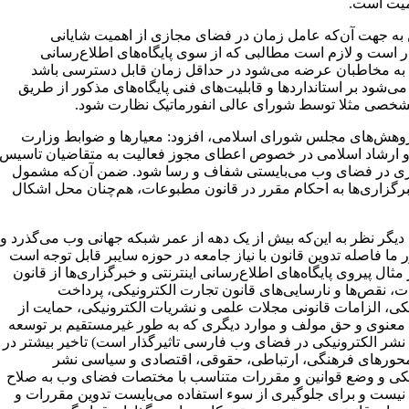
میت است.
 به جهت آن‌که عامل زمان در فضای مجازی از اهمیت شایانی
ر است و لازم است مطالبی که از سوی پایگاه‌های اطلاع‌رسانی
ی به مخاطبان عرضه می‌شود در حداقل زمان قابل دسترسی باشد
می‌شود بر استانداردها و قابلیت‌های فنی پایگاه‌های مذکور از طریق
شخصی مثلا توسط شورای عالی انفورماتیک نظارت شود.
وهش‌های مجلس شورای اسلامی، افزود: معیارها و ضوابط وزارت
 ارشاد اسلامی در خصوص اعطای مجوز فعالیت به متقاضیان تاسیس
ی‌ در فضای وب می‌بایستی شفاف و رسا شود. ضمن آن‌که مشمول
گزاری‌ها به احکام مقرر در قانون مطبوعات، هم‌چنان محل اشکال
دیگر نظر به این‌که بیش از یک دهه از عمر شبکه جهانی وب می‌گذرد و
ما فاصله تدوین قانون با نیاز جامعه در حوزه سایبر قابل توجه است
مثال پیروی پایگاه‌های اطلاع‌رسانی اینترنتی و خبرگزاری‌ها از قانون
، نقص‌ها و نارسایی‌های قانون تجارت الکترونیکی، پرداخت
یکی، الزامات قانونی مجلات علمی و نشریات الکترونیکی، حمایت از
معنوی و حق مولف و موارد دیگری که به طور غیرمستقیم بر توسعه
 نشر الکترونیکی در فضای وب فارسی تاثیرگذار است) تاخیر بیشتر در
حورهای فرهنگی، ارتباطی، حقوقی،‌ اقتصادی و سیاسی نشر
یکی و وضع قوانین و مقررات متناسب با مختصات فضای وب به صلاح
یست و برای جلوگیری از سوء استفاده می‌بایست تدوین مقررات و