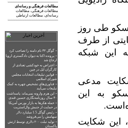
--------------------------------------------
مطالعات فرهنگی
و
رسانه‌ای
مطالعات فرهنگی
مطالعات
،
رسانه‌ای
مطالعات ارتباطی
،
--------------------------------------------
مسکو طی روز
ایتی از طرف
ه این شبکه
-
گوگل ۳۲ نام دامنه را تصاحب کرد
-
پرونده اکتا به دیوان دادگستری اروپا
ارجاع شد
-
اعتراض به خودکشی تعدادی از
کارگران اپل در چین
-
قوانین تبلیغات انتخابات مجلس
شکایت مدعی
شورای اسلامی
-
فناوری‌های تشخیص چهره به کمک
تبلیغات می‌آیند
کو به این
-
این هرم وارونه نمی‌ماند: پاسداشت
۴۰ سال روزنامه‌نگاری حسین قندی
‌است.
-
حمله هکرها به بازار بورس آمریکا
در حمایت از جنبش وال‌استریت
-
رئیس گوگل 1.5 میلیارد دلار
سهامش را می‌فروشد
 این شکایت
-
تولید تبلت ۲۰۰ دلاری توسط ارتش
پاکستان