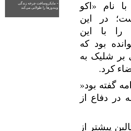
با نام «اکو
-
مایکروسافت چرخه زندگی
ویندوزها را طولانی می‌کند
ت؛ در این
 را با این
نده بود که
 بر شلیک به
مه گفته بود«
 در دفاع از
لین پیشتر از