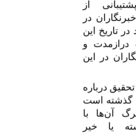
تیبانی از
)، مرگ خبرنگاران در
 در تاریخ این
درازمدت و
اران در این
تحقیق درباره
سال گذشته است
گ آن‌ها با
ته یا خیر