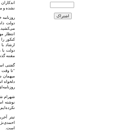
اندکاران
نشده و من
روزنامه خ
دولت داش
می‌کشید. 
انتظار م
کنکور را 
ارشاد با 
دولت با م
مقننه گذ
گفتنی است
”تا وقت د
میهمان ش
دلخواه ا
روزنامه‌ا
شهرام شکی
نکرده‌ایم 
تیتر آخر
احمدی‌نژ
است.