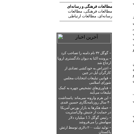
--------------------------------------------
مطالعات فرهنگی
و
رسانه‌ای
مطالعات فرهنگی
مطالعات
،
رسانه‌ای
مطالعات ارتباطی
،
--------------------------------------------
-
گوگل ۳۲ نام دامنه را تصاحب کرد
-
پرونده اکتا به دیوان دادگستری اروپا
ارجاع شد
-
اعتراض به خودکشی تعدادی از
کارگران اپل در چین
-
قوانین تبلیغات انتخابات مجلس
شورای اسلامی
-
فناوری‌های تشخیص چهره به کمک
تبلیغات می‌آیند
-
این هرم وارونه نمی‌ماند: پاسداشت
شی
۴۰ سال روزنامه‌نگاری حسین قندی
-
حمله هکرها به بازار بورس آمریکا
در حمایت از جنبش وال‌استریت
-
رئیس گوگل 1.5 میلیارد دلار
سهامش را می‌فروشد
-
تولید تبلت ۲۰۰ دلاری توسط ارتش
پاکستان