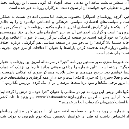
 آن منتشر می‌شد، شاهد این مدعی است. آنچنان که گویی مشی این روزنامه تحمل
جر به تعطیلی خود خواسته آن از سوی دست اندرکاران روزنامه خبر شده است.
بر، اگرچه روزنامه‌ای اصولگرا محسوب می‌شد، اما مشیی انتقادی نسبت به عملکرد
ت و سیاست‌های اقتصادی‏، سیاسی، فرهنگی و اجتماعی دولتمردان را به چالش
کما اینکه عنوان گزارش اقتصادی آخرین شماره مکتوب روزنامه خبر، ”مسکن مهر در
هرورزی“ است و گزارش اجتماعی آن نیز تیتر ”سازمان ملی جوانان حق سهمیه‌بندی
ندارد“ به خود گرفته است. در صفحه فرهنگی نیز گزارشی با عنوان ”اختلاف وزارت
خانه سینما بالا گرفت“ را می‌خوانیم. در صفحه سیاسی هم گزارشی درباره اختلاف
جلس درباره لایحه هدفمند کردن یارانه‌ها با عنوان ”اختلافات از مرز قوی مجریه و
شت“ چاپ شده است.
 علیرضا معزی مدیر مسئول روزنامه ”خبر“ در سرمقاله امروز این روزنامه با عنوان
یگر“ نوشته است: ”این شماره را وداعی موقتی بدانید تا زمانی نزدیک که دوباره
ما خواهیم بود. ترجیح می‌دهیم بر «خبرآنلاین» متمرکز شویم که امکانی دلچسب و
ست و فعلا «خبر» را که جبری کاغذی است و جدای از همه گرفتاری و مشقت‌های خاص
ی امروز برخی تنگناها و سوء برداشت‌ها عرصه را بر آن تنگ کرده، بر زمین بگذاریم. “
با طنز نویس این روزنامه نیز در مطلبی با عنوان ”چرا خودمان درش را گرفته‌ایم“
نوشته است: ”از این پس به آدرس مجازی‌مانwww.khabaronline.ir/ سر بزنید تا اثاث ک
یا اسباب کشی‌مان نکرده‌اند، آنجا در خدمتیم.“
ین شماره از روزنامه خبر به مصاحبه اختصاصی آن با مهدی کلهر مشاور رسانه‌ای
اد اختصاص داشت که طی آن خواستار تخصیص شبکه دوم تلوزیون به دولت شده