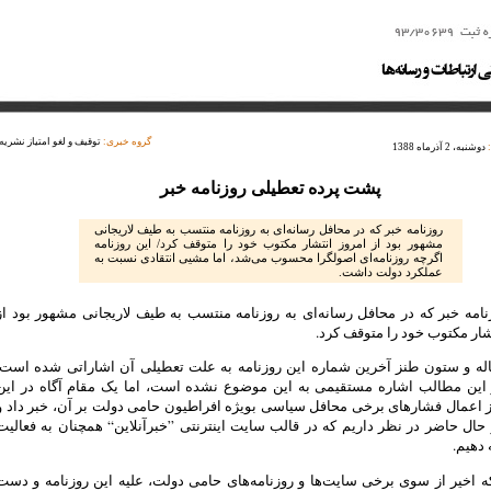
گروه خبری:
توقیف و لغو امتیاز نشریه
دوشنبه، 2 آذرماه 1388
پشت پرده تعطیلی روزنامه خبر
روزنامه خبر که در محافل رسانه‌ای به روزنامه منتسب به طیف لاریجانی
مشهور بود از امروز انتشار مکتوب خود را متوقف کرد/ این روزنامه
اگرچه روزنامه‌ای اصولگرا محسوب می‌شد، اما مشیی انتقادی نسبت به
عملکرد دولت داشت.
وزنامه خبر که در محافل رسانه‌ای به روزنامه منتسب به طیف لاریجانی مشهور بود از
شار مکتوب خود را متوقف کرد.
له و ستون طنز آخرین شماره این روزنامه به علت تعطیلی آن اشاراتی شده است.
 این مطالب اشاره مستقیمی به این موضوع نشده است، اما یک مقام آگاه در این
ز اعمال فشارهای برخی محافل سیاسی بویژه افراطیون حامی دولت بر آن، خبر داد و
 حال حاضر در نظر داریم که در قالب سایت اینترنتی ”خبرآنلاین“ همچنان به فعالیت
 دهیم.
 اخیر از سوی برخی سایت‌ها و روزنامه‌های حامی دولت، علیه این روزنامه و دست