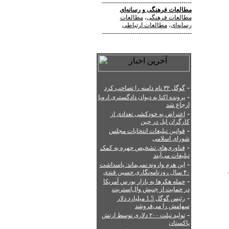
--------------------------------------------
مطالعات فرهنگی
و
رسانه‌ای
مطالعات فرهنگی
،
مطالعات
رسانه‌ای
،
مطالعات ارتباطی
--------------------------------------------
-
گوگل ۳۲ نام دامنه را تصاحب کرد
-
پرونده اکتا به دیوان دادگستری اروپا
ارجاع شد
-
اعتراض به خودکشی تعدادی از
کارگران اپل در چین
-
قوانین تبلیغات انتخابات مجلس
شورای اسلامی
-
فناوری‌های تشخیص چهره به کمک
تبلیغات می‌آیند
-
این هرم وارونه نمی‌ماند: پاسداشت
۴۰ سال روزنامه‌نگاری حسین قندی
-
حمله هکرها به بازار بورس آمریکا
در حمایت از جنبش وال‌استریت
-
رئیس گوگل 1.5 میلیارد دلار
سهامش را می‌فروشد
-
تولید تبلت ۲۰۰ دلاری توسط ارتش
پاکستان