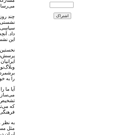
مشارکت‌
می‌رسانن
چند روز
نشستی ر
سیاسی د
داد. آنچ
این نش
نخستین 
پرسش‌ها
ایرانیان
وبلاگ‌ن
برشمرد؟ 
را به خو
آیا ما ر
می‌سازن
تشخیص ض
که می‌تو
فرهنگی 
مثل مسجد
ایران در