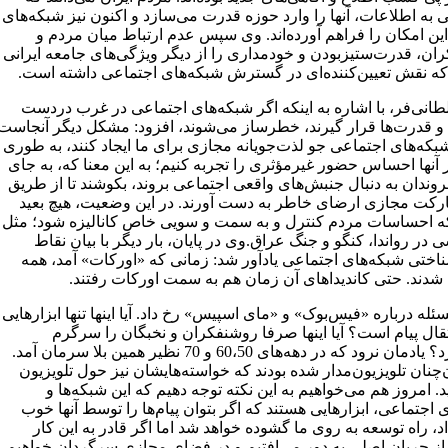
به اطلاعات، آنها را وارد حوزه قدرت می‌سازد و اکنون نیز شبکه‌های
ین امکان را فراهم آورده‌اند. وی سپس عدم ارتباط میان مردم و
ان، قدرت‌ستیزبودن و خودمداری را از دیگر ویژگی‌های جامعه ایرانی
ه نقش تعیین‌کننده‌ای در گسترش شبکه‌های اجتماعی داشته است.
طانی‌فر، با اشاره به اینکه اگر شبکه‌های اجتماعی در غرب دردست
 و قدرت‌ها قرار گیرند، خطرساز می‌شوند، افزود: مشکل دیگر آنجاست
بکه‌های اجتماعی جو لذت‌جویانه مجازی برای ما ایجاد کنند، به طوری
 آنها احساس حضور غیرمؤثری را تجربه کنیم؛ به این معنا که، به جای
وندان به دنبال جنبش‌های واقعی اجتماعی بروند، بکوشند تا از طریق
رکت مجازی ارضای خاطر به دست آورند. در این وضعیت، هیچ بعید
 احساسات مردم کنترل و به سمت و سویی خاص کانالیزه شود؛ مثل
در رواندا، کنگو و جنگ عراق.وی در پایان، بار دیگر با بیان نقاط
اختی شبکه‌های اجتماعی یادآور شد: زمانی که «اورکات» آمد، همه
 شدند. حتی کاندیداهای آن زمان هم به سمت اورکات رفتند.
له درباره «فیس‌بوک» و «مای اسپیس» رخ داد. آیا اینها تنها ابزارهایی
قال پیام است؟ آیا اینها صرفا روشنفکران و نخبگان را سرگرم
نمی‌سازد؟ یادمان نرود که در دهه‌های 60،50 و 70 نظیر همین بلا سرمان آمد.
چنان تلویزیون‌مدار شده بودند که خواسته‌هایشان نیز حول تلویزیون
. امروز هم می‌خواهیم به این نکته توجه دهیم که این شبکه‌ها و
 اجتماعی، ابزارهایی هستند که اگر بتوان پیام‌ها را توسط آنها خوب
اد، راه توسعه به روی ما گشوده خواهد شد اما اگر قادر به این کار
 از جریان اصلی به دور می‌افتیم و در فضای مجازی سرگردان خواهیم