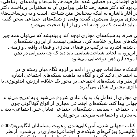
ای اجتماعی دو فضایی شده، ظرفیت‌ها، قالب‌ها و پیامدهای ارتباطی»
بود که دکتر سعید رضاعاملی پیرامون آن به سخنرانی پرداخت. دکتر
ر آغاز بااشاره به اینکه سخنانش متن شناختی است و به زیرساخت‌های
ازی مربوط می‌شود، گفت: وقتی از شبکه‌های اجتماعی سخن گفته
 باید دانست که در چه ساختاری از آنها صحبت می‌شود.
 صرفا به شبکه‌های مجازی توجه کند و بیندیشد که می‌توان همه چیز
بکه‌های مجازی خلاصه کرد، منطقی نیست. از این‌رو، شبکه‌های
 شده، اشاره به ترکیب دو فضای مجازی و فضای واقعی و زمینی
ز این‌رو، به لحاظ شناخت‌شناسی باید دید که چه تغییراتی در ذهن
ا موجد این ذهن دوفضایی می‌شود.
نشکده مطالعات جهان در ادامه بر لزوم نگاه میان رشته‌ای در
 اجتماعی تاکید کرد و آنگاه به ماهیت شبکه‌های اجتماعی اشاره
ز نظر وی شبکه‌های اجتماعی بر محور یک علاقه، ارزش، ایدئولوژی یا
الژی مشترک شکل می‌گیرند.
ی مجازی از تعامل یک به یک عادی شروع می‌شود و به تدریج می‌تواند
هانی پیدا کند. شبکه‌های اجتماعی مجازی از انواع گوناگونی چون
، اجتماعی - سیاسی، شبکه‌های اجتماعی تعادل خبر، اجتماعی- دینی،
- تجاری و اجتماعی- تفریحی برخوردارند.
نویسنده کتاب «جهانی شدن، آمریکایی‌شدن و هویت مسلمانان انگلیس»(2002/
 انگلیسی) ویژگی‌های شبکه‌های اجتماعی(مجازی) را برشمرد. ازنظر