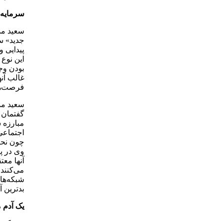
سرمایه 
سعید مد
جدید» س
پیدایی 
این نوع 
بودن وج
غالب آنه
فرصت‌های
سعید مد
گفتمان 
مبارزه 
اجتماعی
چون نحو
وی در پ
آنها معت
می‌کنند
شبکه‌های
بدترین 
یک آدم 