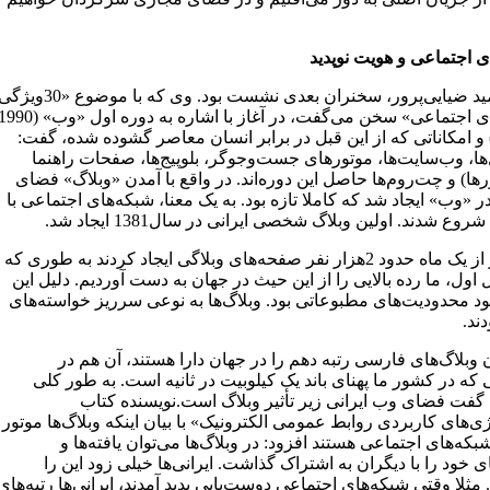
ی اجتماعی و هویت نوپدید
دکتر حمید ضیایی‌پرور، سخنران بعدی نشست بود. وی که با موضوع «30وی
شبکه‌های اجتماعی» سخن می‌گفت، در آغاز با اشاره به دوره اول «وب» (
ا 2000) و امکاناتی که از این قبل در برابر انسان معاصر گشوده شده، گفت:
ها، وب‌سایت‌ها، موتورهای جست‌وجوگر، بلوپیج‌ها، صفحات راهنما
رها) و چت‌روم‌ها حاصل این دوره‌اند. در واقع با آمدن «وبلاگ» فضای
 «وب» ایجاد شد که کاملا تازه بود. به یک معنا، شبکه‌های اجتماعی با
شروع شدند. اولین وبلاگ شخصی ایرانی در سال1381 ایجاد شد.
در کمتر از یک ماه حدود 2هزار نفر صفحه‌های وبلاگی ایجاد کردند به طوری که
سال اول، ما رده بالایی را از این حیث در جهان به دست آوردیم. دلیل این
ود محدودیت‌های مطبوعاتی بود. وبلاگ‌ها به نوعی سرریز خواسته‌های
ند.
 وبلاگ‌های فارسی رتبه دهم را در جهان دارا هستند، آن هم در
ه در کشور ما پهنای باند یک کیلوبیت در ثانیه است. به طور کلی
 گفت فضای وب ایرانی زیر تأثیر وبلاگ است.نویسنده کتاب
ی‌های کاربردی روابط عمومی الکترونیک» با بیان اینکه وبلاگ‌ها موتور
ه‌های اجتماعی هستند افزود: در وبلاگ‌ها می‌توان یافته‌ها و
ی خود را با دیگران به اشتراک گذاشت. ایرانی‌ها خیلی زود این را
 مثلا وقتی شبکه‌های اجتماعی دوست‌یابی پدید آمدند، ایرانی‌ها رتبه‌های