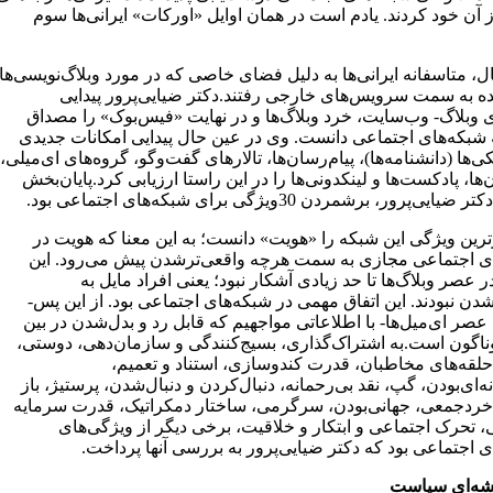
ز آن خود کردند. یادم است در همان اوایل «اورکات» ایرانی‌ها سوم
ال، متاسفانه ایرانی‌ها به دلیل فضای خاصی که در مورد وبلاگ‌نویسی‌ها
ده به سمت سرویس‌های خارجی رفتند.دکتر ضیایی‌پرور پیدایی
ی وبلاگ- وب‌سایت، خرد وبلاگ‌ها و در نهایت «فیس‌بوک» را مصداق
شبکه‌‌های اجتماعی دانست. وی در عین حال پیدایی امکانات جدیدی
ی‌ها (دانشنامه‌ها)، پیام‌رسان‌ها، تالارهای گفت‌وگو، گروه‌های ای‌میلی،
ها، پادکست‌ها و لینکدونی‌ها را در این راستا ارزیابی کرد.پایان‌بخش
یی‌پرور، برشمردن 30ویژگی برای شبکه‌های اجتماعی بود.
ترین ویژگی این شبکه را «هویت» دانست؛ به این معنا که هویت در
ی اجتماعی مجازی به سمت هرچه واقعی‌ترشدن پیش‌ می‌رود. این
 عصر وبلاگ‌ها تا حد زیادی آشکار نبود؛ یعنی افراد مایل به
دن نبودند. این اتفاق مهمی در شبکه‌های اجتماعی بود. از این پس-
صر ای‌میل‌ها- با اطلاعاتی مواجهیم که قابل رد و بدل‌شدن در بین
وناگون است.به اشتراک‌گذاری، بسیج‌کنندگی و سازمان‌دهی، دوستی،
 حلقه‌های مخاطبان، قدرت کندوسازی، استناد و تعمیم،
‌ای‌بودن، گپ، نقد بی‌رحمانه، دنبال‌کردن و دنبال‌شدن، پرستیژ، باز
 خردجمعی، جهانی‌بودن، سرگرمی، ساختار دمکراتیک، قدرت سرمایه
، تحرک اجتماعی و ابتکار و خلاقیت، برخی دیگر از ویژگی‌های
 اجتماعی بود که دکتر ضیایی‌پرور به بررسی آنها پرداخت.
شه‌ای سیاست