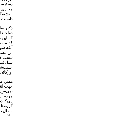
دسترسی 
مجازی ا
روشنفکر
دانست ک
دکتر سل
دولت‌ها
که این ش
که ما در
آنکه شهر
این مشا
نیست که
نسل‌کشی 
آسیب‌شن
اورکاتی
همین مسئ
جهت انت
مردم آن‌
می‌گردید
گروه‌های
انتقال د
نباشیم،