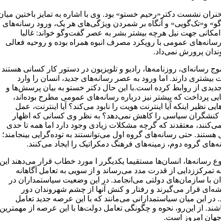
نران نشست دکتر«رحیم خستو» بود. وی با اشاره به تمایز باختین میان
و» و«تک‌گویی» و آنگاه بر شمردن ویژگی‌های هر یک، ورود رسانه‌های
 امکانی جهت نیل هرچه بیشتر بشر به عصر گفت‌وگو خواند: غالبا
سانه‌های عمومی با رویکرد مصرف انبوه همراه بوده و روحیه فعالی
ندان پرورش نمی‌داد.
وج رسانه‌ای، روزنامه‌ها، رادیو و تلویزیون در دستور کار کسانی هستند
بیشتری ‌دارند. اما ورود به عصر رسانه‌های جدید، انسان را وارد
یدی از روابط کرده است.با این حال دکتر خستو به بیان پرسش‌ها و
یی پرداخت که پیشتر نیز درباره رسانه‌های عمومی مطرح بوده‌اند،
ی نظیر اینکه آیا اینترنت هویت را نابود می‌کند؟ آیا اینترنت، عمل
نشگران سیاسی را کاهش نمی‌دهد؟ به نظر وی کسانی که اظهار
می‌کنند، معتقدند که گرچه مشکلات زیادی وجود دارد اما همه تا حدی
هستند. حتی رسانه‌های گروه اول می‌توانستند به توده‌گرایی بینجامند؛
ه‌های گروه دوم، زمینه‌های فرهنگ دمکراتیک را ایجاد می‌کنند.
وع رسانه‌ها، انسان‌ها مستقیما یکدیگرر ا مورد خطاب قرار می‌دهند این
 تمرکززدایی از قدرت مدد می‌رساند و از سویی به تعامل آگاهانه
ن با سازمان‌های دولتی می‌انجامد. در این وضعیت سیاستمداران در
ه‌ای قرار می‌گیرند و رفتار و کنش‌ آنها از چشم شهروندان دور
. در این میان سیاستمدارانی می‌مانند که با این عرصه جدید تعامل
شند. از این‌رو، نحوه و چگونگی تعامل دولت‌ها با این عرصه از مهمترین
هان امروز است.