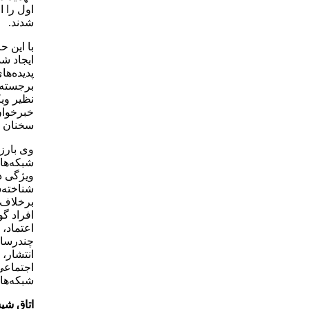
اول را ا
شدند.
با این ح
ایجاد ش
پدیده‌ها
برجسته 
نظیر ویک
خبرخوان‌
سخنان دکتر ضیا
وی بارز
شبکه‌ها
ویژگی در
شناخته‌ش
برخلاف ع
افراد گ
اعتماد،
چندرسانه
انتشار،
اجتماعی
شبکه‌های
اتاق شی