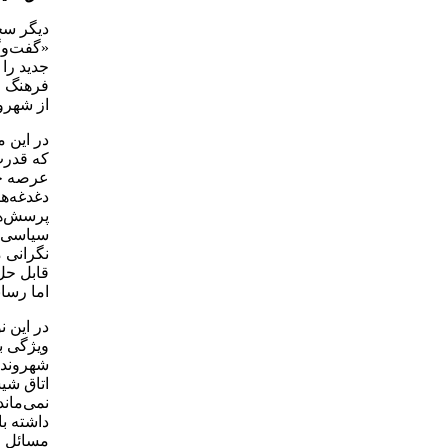
دیگر سخ
«گفت‌وگ
جدید را
فرهنگ ر
از شهرو
در این م
که قدرت 
عرصه جد
دغدغه‌ها
پرسش‌های
سیاسی ک
نگرانی 
قابل حل 
اما رسان
در این ن
ویژگی به
شهروندا
اتاق شیش
نمی‌ماند
داشته با
مسائل ج