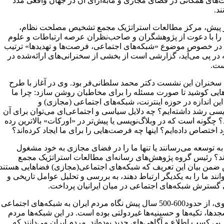
های همگانی در فضای مجازی و مابه‌ازای آن در جهان واقعی مدد
د.
 پیش، مرکز مطالعات استراتژیک مجمع تشخیص مصلحت نظام،
ا با دعوت از پژوهشگران و صاحب‌نظران عرصه ارتباطات و علوم
ر خصوص موضوع «شبکه‌های اجتماعی، فرصت‌ها و تهدیدها» ترتیب
ه در پی می‌آید، گزارشی است از بخشی از سخنرانی‌های ارائه‌شده در
ست.
سخنران این نشست دکتر محمد سلطانی‌فر بود. وی در آغاز با طرح
یی کوشید تا صورت مسئله را برای مخاطبان روشن سازد: چرا ما
 این اندازه در حوزه اینترنت، شبکه‌های اجتماعی (مجازی) و
ویسی رشد داشته‌ایم؟ چه دلایل سیاسی و اجتماعی‌ای می‌توان برای آن
چگونه است که در وبلاگ‌نویسی یا پیش‌تر در «اورکات» بالاترین رده
د اختصاص داده‌ایم؟ اینها چه فرصت‌هایی را برای ما ایجاد کرده‌اند؟
ا به توسعه می‌رسانند یا تنها ما را در فضای مجازی به خود مشغول
د؟ رئیس گروه پژوهش‌های رسانه‌ای مطالعات استراتژیک مجمع
من بیان این تعریف که شبکه‌های اجتماعی(مجازی) فضاهایی هستند
انند ما را به یکدیگر ارتباط دهند، به بررسی و تحلیل عوامل تاریخی و
گسترش شبکه‌های اجتماعی در میان ایرانیان پرداخت.
به نظر وی، از حدود600-500 سال پیش نگاه مردم ایران به شبکه‌های اجتماعی
ها، تکیه‌ها و حسینیه‌ها غیردولتی بوده است. در این شبکه‌ها مردم
 پی کسب اطلاع و آگاهی‌های جدید بوده‌اند. مردم ایران می‌دانند که