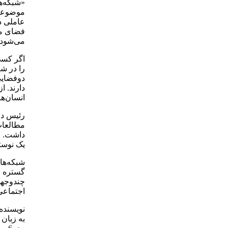
«شبکه‌ه
موضوعی 
عاملی د
فضای مج
می‌شود،
اگر کسی
را در ش
دوفضایی
دارند. ا
انسان‌ه
رئیس دا
مطالعات
داشت. ا
یک نوست
شبکه‌ها
گستره ج
چندوجهی
اجتماعی
به زبان