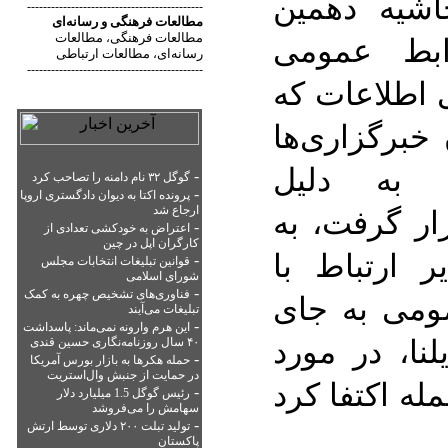
اشیه دهمین
--------------------------------------------
مطالعات فرهنگی
و
رسانه‌ای
وابط عمومی
مطالعات فرهنگی
مطالعات
،
رسانه‌ای
مطالعات ارتباطی
،
--------------------------------------------
 اطلاعات که
خبرگزاری‌ها
 به دلیل
-
گوگل ۳۲ نام دامنه را تصاحب کرد
-
پرونده اکتا به دیوان دادگستری اروپا
ار گرفت، به
ارجاع شد
-
اعتراض به خودکشی تعدادی از
کارگران اپل در چین
ر ارتباط با
-
قوانین تبلیغات انتخابات مجلس
شورای اسلامی
-
مومی به جای
فناوری‌های تشخیص چهره به کمک
تبلیغات می‌آیند
-
این هرم وارونه نمی‌ماند: پاسداشت
نا، در مورد
۴۰ سال روزنامه‌نگاری حسین قندی
-
حمله هکرها به بازار بورس آمریکا
در حمایت از جنبش وال‌استریت
له اکتفا کرد
-
رئیس گوگل 1.5 میلیارد دلار
سهامش را می‌فروشد
-
تولید تبلت ۲۰۰ دلاری توسط ارتش
پاکستان