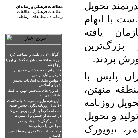
درتمند تحویل
--------------------------------------------
مطالعات فرهنگی
و
رسانه‌ای
مطالعات فرهنگی
مطالعات
،
است با اتهام
رسانه‌ای
مطالعات ارتباطی
،
--------------------------------------------
مان یافته
 بزرگ‌ترین
-
ورش بردند.
گوگل ۳۲ نام دامنه را تصاحب کرد
-
پرونده اکتا به دیوان دادگستری اروپا
ارجاع شد
-
اعتراض به خودکشی تعدادی از
ان پلیس با
کارگران اپل در چین
-
قوانین تبلیغات انتخابات مجلس
نطقه منهتن،
شورای اسلامی
-
فناوری‌های تشخیص چهره به کمک
تبلیغات می‌آیند
حویل روزنامه
-
این هرم وارونه نمی‌ماند: پاسداشت
۴۰ سال روزنامه‌نگاری حسین قندی
-
حمله هکرها به بازار بورس آمریکا
تولید و تحویل
در حمایت از جنبش وال‌استریت
-
رئیس گوگل 1.5 میلیارد دلار
مز، نیویورک
سهامش را می‌فروشد
-
تولید تبلت ۲۰۰ دلاری توسط ارتش
پاکستان