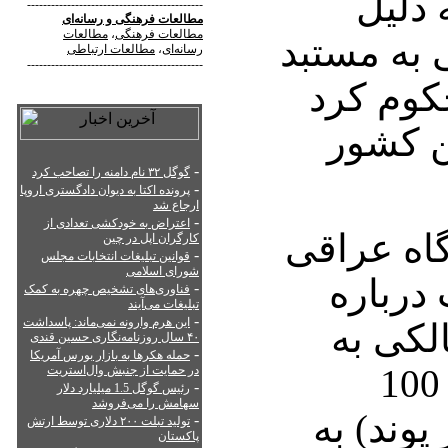
 دلیل
--------------------------------------------
مطالعات فرهنگی
و
رسانه‌ای
مطالعات فرهنگی
،
مطالعات
 به مستبد
رسانه‌ای
،
مطالعات ارتباطی
--------------------------------------------
کوم کرد
ن کشور
-
گوگل ۳۲ نام دامنه را تصاحب کرد
-
پرونده اکتا به دیوان دادگستری اروپا
ارجاع شد
-
اعتراض به خودکشی تعدادی از
گاه عراقی
کارگران اپل در چین
-
قوانین تبلیغات انتخابات مجلس
شورای اسلامی
درباره
-
فناوری‌های تشخیص چهره به کمک
تبلیغات می‌آیند
-
این هرم وارونه نمی‌ماند: پاسداشت
لکی به
۴۰ سال روزنامه‌نگاری حسین قندی
-
حمله هکرها به بازار بورس آمریکا
گاردین دستور داد که 100
در حمایت از جنبش وال‌استریت
-
رئیس گوگل 1.5 میلیارد دلار
سهامش را می‌فروشد
ر (52 هزار پوند) به
-
تولید تبلت ۲۰۰ دلاری توسط ارتش
پاکستان