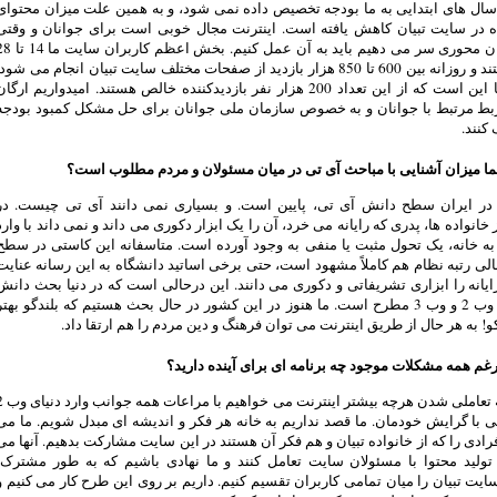
سال های ابتدایی به ما بودجه تخصیص داده نمی شود، و به همین علت میزان محتوای
ه در سایت تبیان کاهش یافته است. اینترنت مجال خوبی است برای جوانان و وقتی
شعار جوان محوری سر می دهیم باید به آن عمل کنیم. بخش اعظم ک
ساله هستند و روزانه بین 600 تا 850 هزار بازدید از صفحات مختلف سایت تبیان انجام می شود
تضمین ما این است که از این تعداد 200 هزار نفر بازدیدکننده خالص هستند. امیدواریم ارگا
بط مرتبط با جوانان و به خصوص سازمان ملی جوانان برای حل مشکل کمبود بودجه
کنند.
ا میزان آشنایی با مباحث آی تی در میان مسئولان و مردم مطلوب است؟
 در ایران سطح دانش آی تی، پایین است. و بسیاری نمی دانند آی تی چیست. در
 خانواده ها، پدری که رایانه می خرد، آن را یک ابزار دکوری می داند و نمی داند با وارد
ه خانه، یک تحول مثبت یا منفی به وجود آورده است. متاسفانه این کاستی در سطح
لی رتبه نظام هم کاملاً مشهود است، حتی برخی اساتید دانشگاه به این رسانه عنایت
رایانه را ابزاری تشریفاتی و دکوری می دانند. این درحالی است که در دنیا بحث دانش
محوری و وب 2 و وب 3 مطرح است. ما هنوز در این کشور در حال بحث هستیم که بلندگو بهتر
و! به هر حال از طریق اینترنت می توان فرهنگ و دین مردم را هم ارتقا داد.
رغم همه مشکلات موجود چه برنامه ای برای آینده دارید؟
با توجه به تعاملی شدن هرچه بیشتر اینت
 با گرایش خودمان. ما قصد نداریم به خانه هر فکر و اندیشه ای مبدل شویم. ما می
رادی را که از خانواده تبیان و هم فکر آن هستند در این سایت مشارکت بدهیم. آنها می
 تولید محتوا با مسئولان سایت تعامل کنند و ما نهادی باشیم که به طور مشترک،
ایت تبیان را میان تمامی کاربران تقسیم کنیم. داریم بر روی این طرح کار می کنیم و