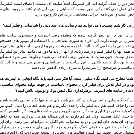
غز دین را هدف گرفته اند. کار فیلترینگ اصلاً سلیقه ای نیست. اعضای کمیته فیلترینگ
ای عمل نمی کنند و این طور نیست که سایتی را بی دلیل فیلتر کنند. چارچوب های ما
خص است و آیین نامه اجرایی مشخصی برای این کار وجود دارد.
رایی کار شما چیست؟ می توانید تمام سایت های ضد دینی را شناسایی و فیلتر کنید؟
برای این کار در نظر گرفته شده که وظیفه رصد اینترنت و جستجوی سایت های
مضر را بر عهده دارند. این افراد به صورت تصادفی یا با استفاده از موتور های جستجو،
ضد دینی را پیدا می کنند. البته با توجه به رشد سریع و قارچی سایت های اینترنتی ما
 همه آنها را فیلتر کنیم و درصد زیادی از آنها از دید ما دور می مانند. بنابراین فیلترینگ
100 درصدی نیست، چون سایت ها به طور مرتب اضافه می شوند و طبیعتاً نمی شود همه آنها
د. بااین حال درصد بالایی از این سایت ها را شناسایی و فیلتر می کنیم و با این کار
امناسب و غیرصحیح از اینترنت را به میزان زیادی کاهش می دهیم.
شما مطرح می کنید، نگاه سلبی است. آیا فکر نمی کنید باید نگاه ایجابی به اینترنت هم
 و در کنار تلاش برای فیلتر کردن محتوای نامناسب در جهت تولید محتوای مناسب و
انه در سایت های اینترنتی پرطرفداری مثل فیس بوک و یوتیوب تلاش کنیم؟
 که نگاه سلبی و ایجابی باید در کنار هم باشد ولی نباید تنها نگاه ایجابی داشته باشیم
بی را حذف کنیم. هم باید فیلترینگ را جدی بگیریم و هم بحث ایجابی را دنبال کنیم. من
قبول دارم که باید حضور در فناوری وب 2 را جدی بگیریم و زیر ساخت های وب 2 را تاسیس ک
تا حدی غافل هستیم، ولی کم کم داریم به این مساله هم می پردازیم. فعلا به خاطر
دجه ای بحث های ایجابی و تولید محتوا به نحو کامل به سرانجام نمی رسد. برای این
 از اشخاص حقیقی و حقوقی کمک بگیریم و حزب اللهی های متخصص و دوستداران
انقلاب و شیعیان خالص حضور پیدا کنند و فعالیت های ایجابی در نسخه جدید (وب 2) را انجام 