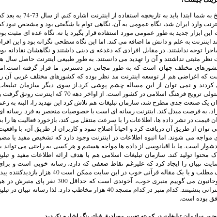
برای پاسخ به شما ابتدا باید به تاریخچه استفاده از اینترنت اشاره کنم. از سال 73-74 به 
ترنت وارد ایران شد، نگاه عمومی به آن، نگاهی توام با شگفتی بود و مشخص نبود که
این ابزار جدید به طور عمومی مورد استفاده قرار بگیرد یا نه. نگاه عده ای مثبت بود
د اینترنت به علم و دانش ما اضافه می کند. اما این نگاه سطحی نگرانه بود و این افراد
جرا توجه نداشتند. در مقابل افرادی که دغدغه ی دینی داشتند و نگاهشان نقادانه بود
ت نظر مثبتی نداشتند و آن را تهدید می دانستند. به طور طبیعی اینترنت حاصل سال ها
ورهای مختلف جهان است که به طور مجانی در دسترس ما قرار گرفته است.اما
 که اغراضی هم از توسعه اینترنت مد نظر بوده که کشورهای مختلف غربی آن را
 کردند و نمی توان از این مساله چشم پوشی کرد.از سوی دیگر سازمان تبلیغات
اسلامی متولی ترویج فرهنگ اسلامی در کشور است. از اواخر دهه 70 که اینترنت رونق گرفت
نوان یک صنعت جدی مطرح شد، سازمان تبلیغات هم تلاش کرد این تهدید را، البته به زعم
د، به فرصت مبدل کند. اینترنت رسانه ای است با خصوصیات منحصر به فرد. رسانه ای
 قیمت در نشر داده ها، اطلاعات را با سرعت منتقل می کند، بازخورد فعالیت ها را به
وان از طریق آن دریافت کرد و احیاناً اصلاح نمود و کاربران از طریق آن، با واقعیت
 مواجه می شوند. اما انبوه اطلاعات در اینترنت وجود دارد که تشخیص مفید یا مضر
شوار است. ما با اقیانوسی از داده ها مواجه هستیم و هر کسی به راحتی می تواند با
ک محتوا تولید کند. سازمان تبلیغات اسلامی هم با هدف ارائه اطلاعات مفید و تبلیغ
ایت تبیان را ایجاد کرد که علیرغم نقاط ضعفی که دارد، رسانه خوبی است و برای
نمونه، یک مطلب و یا یک مقاله قرآنی خوب در این سایت ممکن است 40 هزار بازدیدکننده پی
کند. ما روحانیون می گوییم منبری خوب، آخوندی است که حداقل 300 نفر پای منبرش در 
وعده سخنرانی بنشینند. کدام منبر در کدام مسجد 40 هزار مخاطب دارد. لذا رسانه تبیان در تبلی
فق بوده است.
ور سازمان تبلیغات در کمیته تعیین مصادیق فیلترینگ اشاره نکردید.