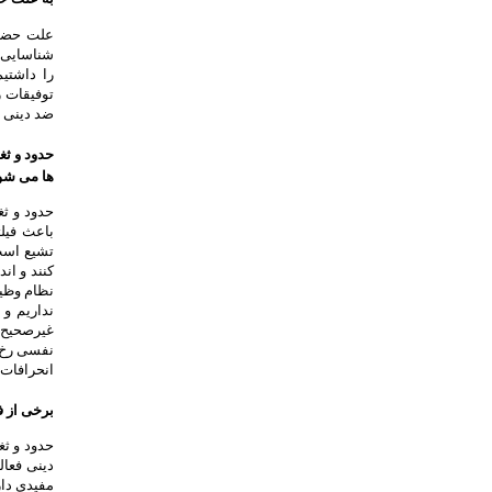
علت حضور 
شناسایی س
را داشتی
توفیقات 
ضد دینی د
حدود و ثغ
ها می شو
حدود و ث
باعث فیل
تشیع است 
کنند و ان
نظام وظیف
نداریم و 
غیرصحیح ر
نفسی رخ د
انحرافات 
برخی از ف
حدود و ثغ
دینی فعال
مفیدی دار