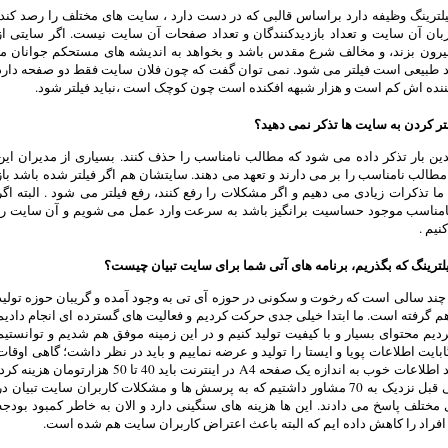
ترینگ وظیفه دارد براساس قالبی که در دست دارد ، سایت های مختلف را رصد کند.
بان آن سایت و تعداد بازدیدکنندگان و تعداد صفحات آن سایت نیست. اگر سایتی از
بیرون بزند، و مخالف شرع مقدس باشد و بخواهد به اندیشه های مستحکم جوانان ما
د طبیعی است فیلتر می شود. نمی توان گفت که چون فلان سایت فقط دو صفحه دارد
کننده اش کم است و هزار شبهه افکنده است چون کوچک است ،نباید فیلتر شود.
لتر کردن به سایت ها تذکر نمی دهید؟
چندین بار تذکر داده می شود که مطالب نامناسب را حذف کنند. بسیاری از مدیران این
طالب نامناسب را بر می دارند و تعهد می دهند. سایتشان هم اگر فیلتر شده باشد باز
ا تذکرات زیادی می دهیم و اگر مشکلات را رفع کنند، رفع فیلتر می شود . البته اگر
امناسب موجود حساسیت برانگیز باشد به سرعت وارد عمل می شویم و آن سایت را
نیم .
لترینگ که بگذریم، برنامه های آتی شما برای سایت تبیان چیست؟
چند سالی است که رخوت و سکونی در حوزه آی تی به وجود آمده و گریبان حوزه تولید
هم گرفته است. ما ابتدا خیلی جدی حرکت کردیم و فعالیت های گسترده ای انجام دادیم
دیم محتوای بسیار و با کیفیت تولید کنیم و در این زمینه موفق هم شدیم و توانستیم
بایت اطلاعات پویا و ایستا را تولید و عرضه نماییم و باید در نظر داشت؛ گاهی اوقات
برای تولید اطلاعات خوب به اندازه یک صفحه A4 در اینترنت باید 40 تا 50 هزارتومان هزینه ک
ما تا مدتی قبل نزدیک به 70 مشاور داشتیم که به پرسش ها و مشکلات کاربران سایت تبیان در
مختلف پاسخ می دادند. این ها هزینه های سنگینی دارد و الان به خاطر کمبود بودجه
 افراد را کاهش داده ایم که البته باعث اعتراض کاربران سایت هم شده است.