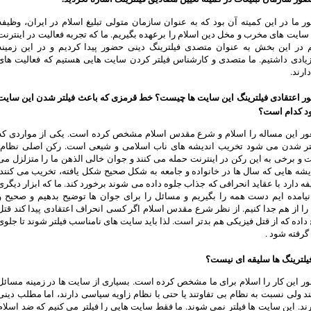
ما در این کمیته آن بود که به عنوان سازمان متولی تبلیغ اسلام در ایران، وظیفه
ایت های مخرب و مخل دین اسلام را برعهده بگیریم. ما که تجربه فعالیت در اینترنت
م در این بخش به عنوان متصدی فیلترینگ دینی حضور پیدا کردیم و در این زمینه
زیادی داشتیم. ما متصدی و کارشناس فیلتر کردن سایت هایی هستیم که فعالیت های
ارند.
ور اعتقادی فیلترینگ این سایت ها چیست؟ خط قرمزی که باعث فیلتر شدن این سایت
د کدام است؟
غور این مساله را اسلام و شرع مقدس اسلام مشخص کرده است. یکی از مواردی که
تر شدن می شود تخریب اندیشه های ناب اسلامی و شیعی است. رکن اصلی نظام،
و برخی به این رکن در اینترنت حمله می کنند و جوان خالی الذهن ما را متزلزل می
دیشه هایی که سال ها در خانواده و جامعه به شکل صحیح شکل یافته، تخریب می کنند.
ه دارد با عقاید انحرافی که جذاب جلوه داده می شوند برخورد کند. ما که ابزار دیگری
نیامده ایم دست همه را بگیریم و مسائل را برای جوان ها توضیح بدهیم و صحیح و
ا از هم جدا کنیم. از نظر شرع مقدس اسلام اگر کسی انحراف اعتقادی پیدا کند قتل
اده که از قتل فیزیکی هم بدتر است. لذا باید سایت های نامناسب فیلتر شوند تا جلوی
گرفته شود .
یلترینگ ها سلیقه ای نیست؟
ور این کار را اسلام برای ما مشخص کرده است. بسیاری از سایت ها در زمینه مسائل
ند ولی نسبت به نظام بی تفاوتند یا حتی با نظام زاویه سیاسی دارند، اما مطلب دینی
ند. این سایت ها فیلتر نمی شوند. ما فقط سایت هایی را فیلتر می کنیم که ضد اسلام