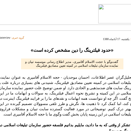
گروه خبری:
interview
یکشنبه، 17 آبانماه 1388
«حدود فیلترینگ را دین مشخص کرده است»
گفت‌وگو با حجت الاسلام آقامیری، مدیر اطلاع رسانی موسسه تبیان و
نماینده سازمان تبلیغات اسلامی در کمیته تعیین مصادیق فیلترینگ
تحلیل‌گران عصر اطلاعات، احسان موحدیان - حجه الاسلام آقامیری به عنوان نماینده
لیغات اسلامی در کمیته تعیین مصادیق فیلترینگ، شنیدنی های بسیاری درباره علت و
رینگ سایت های ضدمذهبی و الحادی دارد. او ضمن توضیح علت حضور نماینده سازمان
سلامی در این کمیته و تشریح نحوه اعمال فیلترینگ، به سوالات و ابهامات ما در این
خ گفت. اگر چه او نتوانست همه ابهامات و نقدهای ما را بر فرایند فیلترینگ اینترنت در
 کند، اما کمک کرد تا ذهنیت ها، نگرش و طرز تلقی مسوولان تصمیم گیرنده در این
 بهتر درک کنیم. توضیحاتی در مورد فعالیت گسترده سایت تبیان و مشکلات فراروی
لیغات اسلامی در این زمینه پایان بخش گفت وگوی ما با حجه الاسلام آقامیری است.
 تشکر از وقتی که به ما دادید، مایلیم بدانیم فلسفه حضور سازمان تبلیغات اسلامی در
لترینگ چیست؟