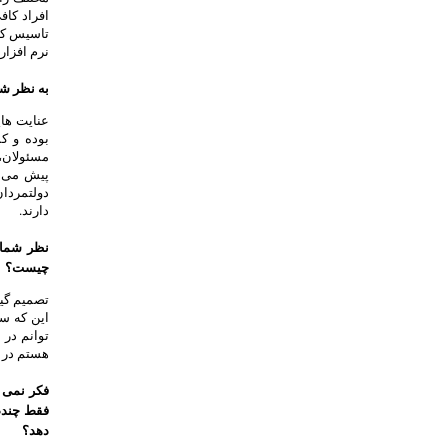
افراد کاف
تاسیس کند
نرم افزار
به نظر شم
عنایت ها
بوده و ک
مسئولان، 
پیش می رو
دولتمردان
دارند.
چیست؟
تصمیم گیر
این که س
توانم در
هستم در م
فکر نمی ک
فقط چندصد
دهد؟