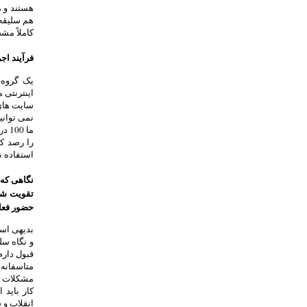
هستند و م
هم سلیقه 
کاملاً مش
فرآیند اج
یک گروه 
اینترنتی 
سایت های 
نمی توانیم
ما 
را رصد کر
استفاده ن
نگاهی که 
تقویت شود
حضور فعال
بدیهی است
و نگاه سل
متاسفانه 
مشکلات بو
کار باید