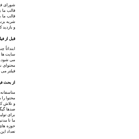
شورای فیل
قالب ما ز
قالب ما 
شربه بزن
و بازدید 
قبل از فی
ابتدائاً 
سایت ها م
می شود. م
محتوای ن
فیلتر می ک
از بحث فی
متاسفانه 
محتوا را 
و تلاش کر
صدها گیگا
حوزه های 
تعداد این