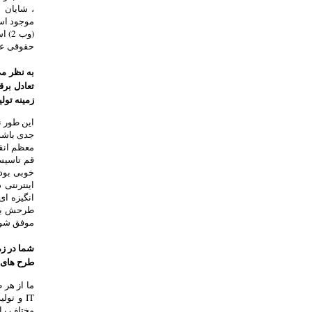
، شایان ذ
موجود اس
(وب
حقوقی علاقم
به نظر می
تعادل برق
زمینه تول
این طور ن
معظم انقل
قم تاسیس
خوبی بود
اینترنتی
انگیزه ای
طرحش بدیع
موفق شود
شما در زم
طرح های خ
ما از هر 
IT و تو
مختلف را 