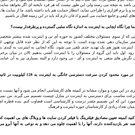
ی باشد به نتیجه می رسند ولی این طور نیست که هر فرد ناپخته ای اگر بخواهد سایت
 و یا نرم افزاری را طراحی نماید، انتظار حمایت هم باید داشته باشد. ما از سایت ها و
های کیفی و جامع حمایت می کنیم و اذعان دارم که باید در این زمینه فعال تر باشیم.
ا چرا نگاه ایجابی به اینترنت به اندازه نگاه سلبی گسترده و پرطرفدار نیست؟
یی که از سوی مسئولان مختلف کشور به حوزه آی تی و اینترنت شده بیشتر شخصی
متر سازمان دهی شده بوده است. با توجه به این که از نظر عده قابل توجهی از
اینترنت هنوز هم یک تهدید جدی تلقی می شود، نگاه ایجابی به اینترنت به کندی به
د. اول باید این گروه از مسئولان را با اینترنت آشتی بدهیم. الان در میان برخی
 نگرش های منفی به اینترنت و آی - تی وجود دارد و البته بسیاری نیز به آن عنایت
نظر شما در مورد محدود کردن سرعت دسترسی خانگی به اینترنت به 128 کیلوبیت در ثا
ی در این مورد و موارد مشابه در کمیته های کارشناسی انجام می شود و آنها نسبت به
رعت مناسب برای دسترسی به اینترنت در منازل چیست تصمیم می گیرند. من نمی
 مورد این که این تصمیم چقدر درست و کارشناسی است قضاوت کنم. بنده قطره ای
یان تعداد زیادی از کارشناسان حوزه اینترنت و فرهنگ.
نید کمیته تعیین مصادیق فیلترینگ با فیلتر کردن سایت ها و وبلاگ های بی اهمیت که
 نفر بازدیدکننده دارند، آنها را با اهمیت جلوه می دهد و به نوعی به آنها آبرو می