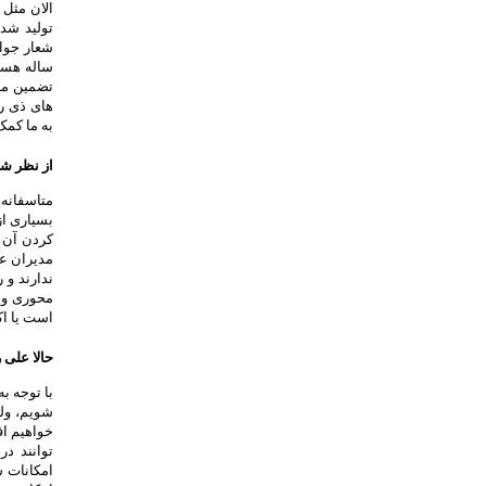
الان مثل 
تولید شد
های ذی ر
به ما کمک 
از نظر شم
متاسفانه
بسیاری از
کردن آن ب
مدیران عا
ندارند و 
است یا اک
حالا علی 
شویم، ولی
خواهیم اف
توانند در
امکانات س