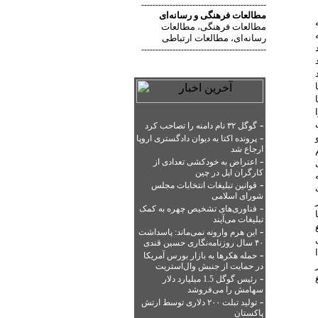
--------------------------------------------
مطالعات فرهنگی
و
رسانه‌ای
بعد که
مطالعات فرهنگی
مطالعات
،
رسانه‌ای
مطالعات ارتباطی
،
--------------------------------------------
-
گوگل ۳۲ نام دامنه را تصاحب کرد
 و
-
پرونده اکتا به دیوان دادگستری اروپا
ارجاع شد
-
اعتراض به خودکشی تعدادی از
کارگران اپل در چین
-
قوانین تبلیغات انتخابات مجلس
شورای اسلامی
-
فناوری‌های تشخیص چهره به کمک
تبلیغات می‌آیند
-
این هرم وارونه نمی‌ماند: پاسداشت
۴۰ سال روزنامه‌نگاری حسین قندی
دا
-
حمله هکرها به بازار بورس آمریکا
هر
در حمایت از جنبش وال‌استریت
غ
-
رئیس گوگل 1.5 میلیارد دلار
سهامش را می‌فروشد
-
تولید تبلت ۲۰۰ دلاری توسط ارتش
پاکستان