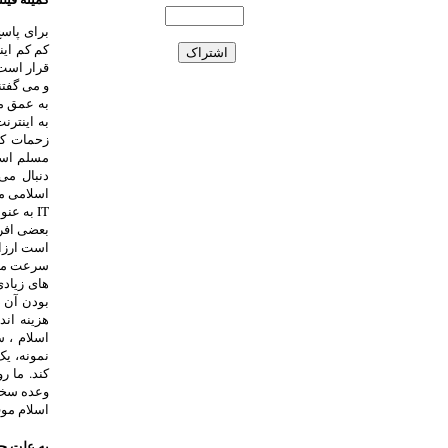
کم کم این
قرار است 
و می گفتن
به عمق ما
به اینترن
زحمات کش
مسلم است
دنبال می
IT به ع
بعضی افرا
است ارزان
سرعت می ت
های زیادی
بودن آن د
هزینه اند
اسلام ، س
اسلام مو
به علت حض