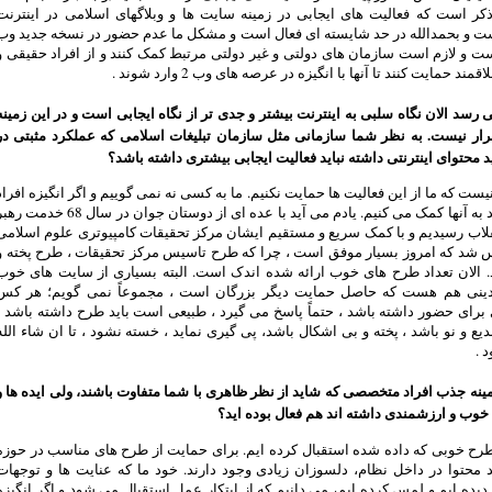
کر است که فعالیت های ایجابی در زمینه سایت ها و وبلاگهای اسلامی در اینترنت
ت و بحمدالله در حد شایسته ای فعال است و مشکل ما عدم حضور در نسخه جدید وب
 2) است و لازم است سازمان های دولتی و غیر دولتی مرتبط کمک کنند و از افراد حقیقی و
ند حمایت کنند تا آنها با انگیزه در عرصه های وب 2 وارد شوند .
 رسد الان نگاه سلبی به اینترنت بیشتر و جدی تر از نگاه ایجابی است و در این زمینه
رار نیست. به نظر شما سازمانی مثل سازمان تبلیغات اسلامی که عملکرد مثبتی در
ید محتوای اینترنتی داشته نباید فعالیت ایجابی بیشتری داشته باشد؟
یست که ما از این فعالیت ها حمایت نکنیم. ما به کسی نه نمی گوییم و اگر انگیزه افراد
جدی باشد به آنها کمک می کنیم. یادم می آید با عده ای از دوستان جوان در سال 68 خدمت
اب رسیدیم و با کمک سریع و مستقیم ایشان مرکز تحقیقات کامپیوتری علوم اسلامی
 شد که امروز بسیار موفق است ، چرا که طرح تاسیس مرکز تحقیقات ، طرح پخته و
. الان تعداد طرح های خوب ارائه شده اندک است. البته بسیاری از سایت های خوب
 دینی هم هست که حاصل حمایت دیگر بزرگان است ، مجموعاً نمی گویم؛ هر کس
 برای حضور داشته باشد ، حتماً پاسخ می گیرد ، طبیعی است باید طرح داشته باشد ،
 و نو باشد ، پخته و بی اشکال باشد، پی گیری نماید ، خسته نشود ، تا ان شاء الله
 .
ینه جذب افراد متخصصی که شاید از نظر ظاهری با شما متفاوت باشند، ولی ایده ها و
وب و ارزشمندی داشته اند هم فعال بوده اید؟
طرح خوبی که داده شده استقبال کرده ایم. برای حمایت از طرح های مناسب در حوزه
لید محتوا در داخل نظام، دلسوزان زیادی وجود دارند. خود ما که عنایت ها و توجهات
دیده ایم و لمس کرده ایم، می دانیم که از ابتکار عمل استقبال می شود و اگر انگیزه