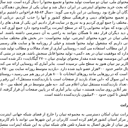
توای ملی، تبیان دو سیاست تولید محتوا و تجمیع محتوا را دنبال کرده است. چند سال
ه بحث خرید محتوای اینترنتی در ایران دنبال شد و تبیان یکی از سفارش دهندگان و
دنبال کنندگان آن طرح بود. روستایی در این باره می گوید: «سال ۸۴-۸۵ فراخوانی داشتیم بر
و تجمیع محتواهای دینی و فرهنگی سطح کشور و آنها را جذب کردیم. دریایی از
مختلف را جمع آوری کردیم و به تدریج در سایت قرار دادیم. این یکی از هدف های راه
یان بوده که بتواند محتوایی را که در سطح اینترنت پراکنده وجود دارد جمع آوری کند و
ید دیگران قرار دهد تا همگان بتوانند به راحتی به آن دسترسی داشته باشند. اما
صلی تبیان در حوزه محتوای اینترنتی، تولید محتواست: «در بخش های مختلف سایت
نی داریم که مشغول تولید محتوا هستند و خیلی از روزنامه ها و سایت های رسمی
ز این مطالب استفاده می کنند.» روستایی آماری از تعداد مقالات و مطالب تولید شده
ندارد که موفقیت تبیان در بعد «کمی» تولید محتوا قابل سنجش باشد، هرچند در متنی که
ین موسسه تهیه شده مقدار محتوای تولیدی تبیان «۲۷۰ گیگابایت» ذکر شده است.
کاربر نیز تبیان هنوز به سطح ملی نرسیده است. بنابر آماری که روستایی ارائه می کند،
تبیان در حال حاضر حدود ۳۰۰هزار عضو تایید شده دارد. «بازد
۵۰۰ هزار است که در روزهایی مانند روزهای انتخابات تا ۸۰۰ هزار در روز هم می رسید.» روستا
ه این سوال که «این تعداد بازدید از صفحات است یا بازدیدکننده مستقل؟» این رقم را
مربوط به تعداد بازدیدکننده مستقل تبیان اعلام می کند. «به طور متوسط در هر ل
هزار نفر آنلاین روی سایت هستند.» تبیان، بنابر آماری که در پایین صفحات آن قرار گرفته، از
نون حدود ۴۰۰میلیون بازدیدکننده داشته است.
رانت
رانت تبیان امکان دسترسی به مجموعه تبیان را خارج از فضای شبکه جهانی اینترنت،
۳شهر مرکز استان کشور فراهم کرده است. کاربران در این شهرها می توانند با نام کاربری
ور تبیان از طریق اتصال به شماره تلفن های شبکه تبیان به این شبکه اینترانت متصل