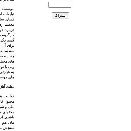
تبلیغات 
فضای سالم
معظم رهب
درباره د
کارگروه ه
گستردگی و
برای آن د
سه ساله ت
چنین موسس
های مختل
ولی با تو
به عبارتی 
های موسسه
مثلث آنلای
فعالیت ه
محتوا، کا
ملی و شب
محتوای م
باشیم. ای
مان هم د
سنجش میزا