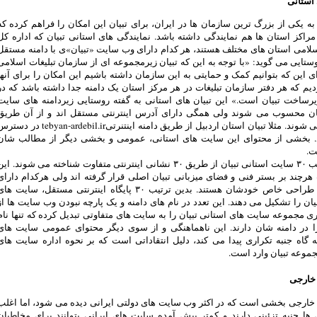
 استانی
ه یکی از بزرگ ترین سازمان ها در ایران، برای تبیان این امکان را فراهم کرده که
 مراکز استان ها هم نمایندگی داشته باشد. نمایندگی های استانی تبیان که اداره کل
سلامی استان های مختلف هستند، هر کدام دارای وب سایت «تبیان»ی با دامنه مستقل
ستایی می گوید: «با توجه به این که تبیان زیرمجموعه ای از سازمان تبلیغات اسلامی
 این که بتوانیم کمک و حمایتی به این سازمان داشته باشیم این امکان را برای آنها
یم که هر دفتر سازمان تبلیغات در هر مرکز استان یک دامنه جدا داشته باشد که در
یرساخت تبیان است.» این تبیان های استانی به گفته روستایی زیردامنه های سایت
ان محسوب می شوند ولی همگی دارای آدرس اینترنتی مستقل اند و از آن طریق
شناخته می شوند. مثلا تبیان استان اردبیل از طریق دامنه اینتنرتیtebyan-ardebil.ir در 
د. بخشی از محتوای این سایت های استانی، عمومی و بخشی دیگر از مطالب شان
ت.
بدین ترتیب ۳۰ سایت استانی تبیان از طریق ۳۰ نشانی اینترنتی متفاوت شناخته می شوند. ای
ت هرچند بر بستر فنی و فضای میزبانی تبیان اصلی قرار گرفته اند ولی هرکدام دارای
ساختار و طراحی خاص خودشان هستند. بدین ترتیب ۳۰ پایگاه اینترنتی مستقل، سایت ها
یان را تشکیل می دهند. این تعدد در نام های دامنه و یک پارچه نبودن وب سایت ها از
 مجموعه سایت های استانی تبیان را به سایت های متفاوتی تبدیل کرده که تنها نام
را در دامنه شان دارند. این ناهماهنگی و از سوی دیگر محتوای عمومی سایت های
 گاه جنبه تکراری پیدا می کند، دلیل انتقاداتی است که بر نحوه اداره سایت های
موعه تبیان وارد است.
 خارجی
 خارجی بخشی است که در اکثر وب سایت های دولتی ایرانی دیده می شود، اما اغلب
ها جنبه تزئینی دارند و کمتر پیش آمده سایت های ایرانی بتوانند برای مخاطبان