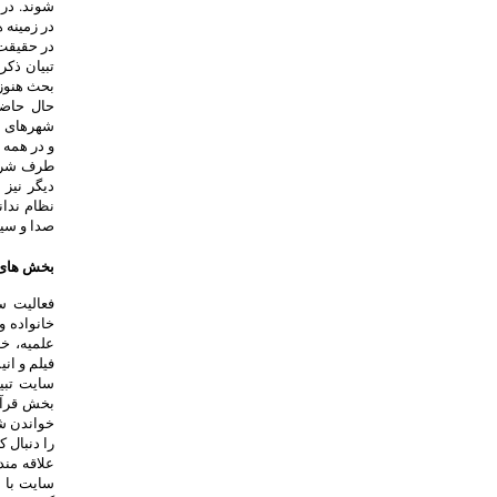
در زمینه 
در حقیقت
تبیان ذکر
بحث هنوز 
شهرهای بز
و در همه 
دیگر نیز
نظام ندان
صدا و سیم
بخش های
فعالیت س
خانواده و
علمیه، خد
فیلم و ان
سایت تبی
خواندن شش
را دنبال 
علاقه من
سایت با 