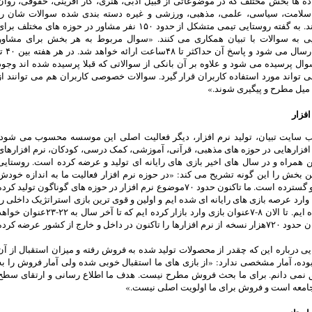
 ده ها بخش مختلف که در موضوعاتی از قبیل ادبی، هنری، کار آفرینی، حقوقی، روان
لامت، سیاسی، علمی، مذهبی، ورزشی و غیره دسته بندی شده سوالات شان را
مطرح کنند. به گفته روستایی تیمی متشکل از حدود ۱۵۰ نفر مشاور در حوزه های مختلف برا
ی به سوالات با تبیان همکاری می کنند. «سوال مربوط به هر بخش برای مشاور
مربوطه ارسال می شود و پاسخ آن حداکثر تا ۴۸ساعت ارائه خوا
سوال پرسیده می شود و علاوه بر آن بانکی از سوالاتی که قبلا پرسیده شده اند وجود
ی تواند مورد استفاده کاربران قرار گیرد. سوالات خصوصی کاربران هم می توانند از
میل مطرح و پیگیری شوند.»
افزار
وب سایت تبیان، تولید نرم افزار، دیگر فعالیت اصلی این موسسه محسوب می شود.
 افزارهایی در حوزه های مذهبی، قرآنی، آموزشی، کمک درسی، کودکان، نرم افزارهای
همراه و در سال های اخیر بازی های رایانه ای تولید و عرضه کرده است. روستایی
ن بخش را این گونه تشریح می کند: «در حوزه نرم افزار فعالیت ما به اندازه خودش
پیشرفته و گسترده است. ما تاکنون حدود ۷۰موضوع نرم افزار در حوزه های گوناگون تولید کرد
ا وارد عرصه بازی های رایانه ای شده ایم و اولین و قوی ترین بازی استراتژیک داخلی را
تولید کرده ایم. تا الان ۸-۷عنوان بازی وارد بازار کرده ایم که تا آخر سال به ۲۲-۲۳عنوان 
رسید. تبیان حدود ۷۲۰هزار نسخه از نرم افزارها را تاکنون در داخل و خارج از کشور عرضه کرده
یی درباره این که چقدر از محصولات تولید شده به فروش رفته و میزان استقبال از آن
وده، آمار مشخصی ندارد: «از بازی های ما استقبال خوبی شده ولی آمار فروش را به
 نمی دانم. برای ما بحث فروش مطرح نیست. هدف ما اطلاع رسانی و ارتقای سطح
امعه است و فروش برای ما اولویت اصلی نیست.»