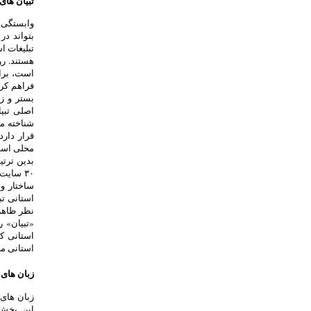
تبیان های
وابستگی ب
بتواند در
تبلیغات ا
هستند. رو
است، برای
فراهم کرد
بستر و ز
اصلی تبی
قرار دار
محلی اس
۳۰ سای
استانی تب
نظر ظاهری
«تبیان» 
استانی که
استانی مج
زبان های
زبان های
این بخش 