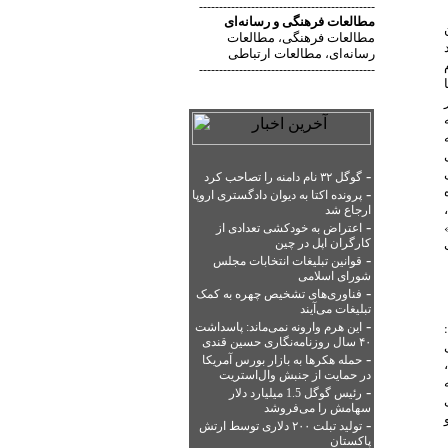
--------------------------------------------
مطالعات فرهنگی
و
رسانه‌ای
ن
مطالعات فرهنگی
مطالعات
،
رسانه‌ای
مطالعات ارتباطی
،
--------------------------------------------
-
گوگل ۳۲ نام دامنه را تصاحب کرد
-
پرونده اکتا به دیوان دادگستری اروپا
ارجاع شد
-
اعتراض به خودکشی تعدادی از
کارگران اپل در چین
-
قوانین تبلیغات انتخابات مجلس
شورای اسلامی
-
فناوری‌های تشخیص چهره به کمک
تبلیغات می‌آیند
-
این هرم وارونه نمی‌ماند: پاسداشت
۴۰ سال روزنامه‌نگاری حسین قندی
-
حمله هکرها به بازار بورس آمریکا
در حمایت از جنبش وال‌استریت
-
رئیس گوگل 1.5 میلیارد دلار
سهامش را می‌فروشد
-
تولید تبلت ۲۰۰ دلاری توسط ارتش
پاکستان