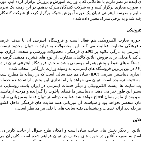
ی آینده در نظر داریم با تعاملاتی که با وزارت آموزش و پرورش برقرار کرده ایم، دوره
ه صورت مجازی برگزار کنیم و به شرکت کنندگان مدرک بدهیم. در این زمینه یک تجربه
ایم و مدرسه اینترنتی تبیان یک دوره آموزش شبکه برگزار کرد، از شرکت کنندگان
ته شد و به برخی مدرک معتبر داده شد.»
ترونیکی
 حوزه تجارت الکترونیکی هم فعال است و فروشگاه اینترنتی آن با هدف عرضه
فرهنگی متفاوت فعالیت می کند. این محصولات به تولیدات تبیان محدود نیست.
اینترنتی به تازگی علاوه بر کالاهای فرهنگی، محصولات ورزشی و سخت افزاری نیز
ند تا محلی برای فروش آنلاین کالاهای متفاوت، از لوح های فشرده مذهبی گرفته تا
دستگاه های ضبط و پخش همراه موسیقی باشد. «بخش فروشگاه اینترنتی تبیان در دو
بحث راه اندازی دیتاسنتر اینترنتی (IDC) تبیان هم چند سالی است که در رسانه ها مطرح شد
به نتیجه نرسیده است. تبیان می خواهد با راه اندازی این بخش، ارائه دهنده خدمات
ب سایت ها، پست الکترونیکی و دیگر خدمات اینترنتی در ایران باشد. روستایی در
سنتر این طور خبر می دهد: « دیتاسنتر ما فضای پایلوت را گذرانده و مرحله آزمایشی
 و بعد از ماه رمضان افتتاح خواهد شد. فعالیت دیتاسنتر تبیان فقط به میزبانی سایت
ان منحصر نخواهد بود و سیاست آن میزبانی همه سایت های فرهنگی داخل کشور
رحله بعد ارائه خدمات و پشتیبانی بقیه سایت های داخلی نیز مد نظر است.»
لاین
نلاین از دیگر بخش های سایت تبیان است و امکان طرح سوال از جانب کاربران و
اسخ به صورت آنلاین در حوزه های مختلف در تبیان فراهم شده است. کاربران می