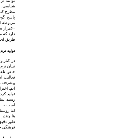
توانند در
شناسی، س
پاسخ گوی
۶۰هزار 
دارد که م
طریق ای 
تولید نرم 
در کنار 
تبیان نرم
خاص تلفن 
فعالیت ای
ایم. اخیر
است.»
اما روستا
ها چقدر ب
طور دقیق
فرهنگی ج