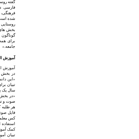
فارسی در
فرهنگی، 
شده است
روستایی م
بخش های م
گوناگون 
برای همه 
جامعه.»
آموزش ال
آموزش الک
در بخش م
«این دان
تبیان بر
سال یک یا
«در بخش ح
صوت و تصو
هر طلبه ک
فایل صوت
کس معلمش
استفاده ا
کمک آموزش
تبیان آم