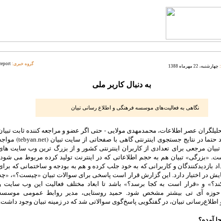
گروه خبری:
report
چهارشنبه، 22 مهرماه 1388
به دنبال کاربر ملی
نگاهی به فعالیت‌های موسسه فرهنگی و اطلاع رسانی تبیان
حلیلگران عصر اطلاعات، محمدمهدی مولایی - حتی اگر عضو و مراجعه کننده ثابت تبیان
 حتما در نتایج جستجوی اینترنتی گاهی با صفحاتی از سایت تبیان (
) مواجه
tebyan.net
تبیان مرجعی برای تعدادی از کاربران اینترنتی کشور و از بزرگ ترین وب سایت های
ت. «بزرگی» تبیان هم به حجم اطلاعاتی که در اینترنت تولید کرده مربوط می شود،
اد بازدیدکنندگان و کاربرانی که به خود جلب کرده و هم به بودجه و ساختمانی که برای
یش در اختیار دارد. این گزارش قرار است پاسخی برای سوالات تبیان «چیست؟»، «چه
ند؟» و «قرار است به کجا برسد؟» باشد تا ابعاد مختلف فعالیت این وب سایت و
وزه آی تی بیشتر مشخص شود. حمید روستایی، مدیر روابط عمومی موسسه
اطلاع‌رسانی تبیان، در گفتگویی پاسخ‌گوی سوالاتی شد که در زمینه تبیان وجود داشت.
جا آمده؟