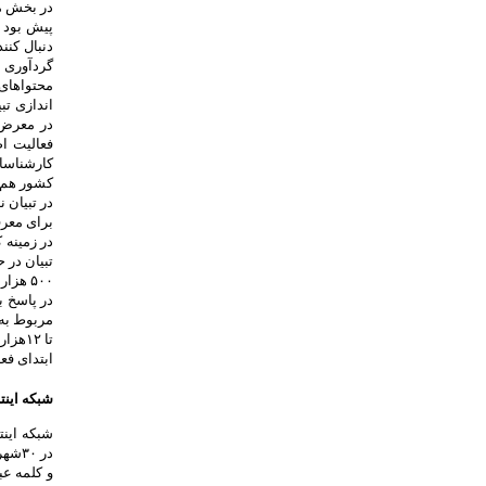
در بخش مح
پیش بود ک
گردآوری 
محتواهای 
اندازی تب
در معرض د
فعالیت ا
کارشناسا
کشور هم ا
در تبیان 
برای معرفی ا
در زمینه 
در پاسخ ب
تا ۱۲
ابتدای فعالیتش تا ک
شبکه اینت
شبکه اینت
در ۰
و کلمه عب