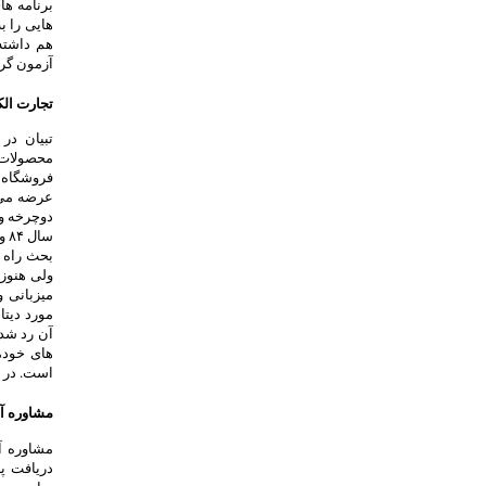
برنامه ها
هایی را ب
هم داشته 
آزمون گرف
تجارت الک
تبیان در
محصولات 
فروشگاه 
عرضه می ک
دوچرخه و 
سال ۸۴ و ۸۶ در بین برترین فروشگاه های اینترنتی، به وسیله وزارت بازرگانی انتخاب شد.»
ولی هنوز 
میزبانی و
مورد دیتا
آن رد شده
های خودم
است. در م
مشاوره آن
مشاوره آ
دریافت پ