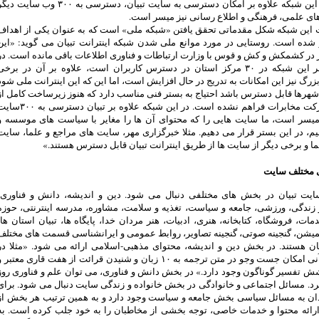
شوند. در این شبکه علاوه بر امکان دسترسی به سایت تبیان، دسترسی به ۳۰۰ وب سایت د
های علمی، فرهنگی و اطلاع رسانی نیز میسر است.
 این شبکه شکل مقدماتی تحقق یافتن «شبکه ملی» است که به عنوان یکی از اهداف
 شده است. روستایی در مورد موانع ملی شدن شبکه اینترانت تبیان می گوید: «این
در کشمکش و کش و قوس با وزارت ارتباطات و فناوری اطلاعات باقی مانده است. در
حال حاضر این شبکه در ۳۰ مرکز استان در دسترس کاربران است، علاوه بر آن در برخی
رگ نیز این امکانات به تدریج در حال افزایش است، اما این که این اینترانت ملی شود
شهرها قابل دسترس باشد احتیاج به بستر فنی مناسب دارد که هنوز زیرساخت کامل از
طرف شرکت مخابرات فراهم نشده است. در این شبکه علاوه بر تبیان دسترسی ب
 میسر است، ما سایت هایی را که محتوای آن ها را مغایر با سیاست های موسسه و
یم، در این بستر قرار می دهیم. مثلا خبرگزاری مهر، سایت های مراجع و علما، سایت
ا و برخی دیگر از سایت ها از طریق اینترانت تبیان قابل دسترس هستند.»
 مختلف سایت
ایت تبیان در بخش های مختلفی دنبال می شود. دین و اندیشه، دانش و فناوری،
 زندگی، ورزشی، جامعه و سیاست، تغذیه و سلامت، مشاوره، مدرسه اینترنتی، حوزه
مات، فروشگاه، کتابخانه، هنری، ادبیات، هنر مردان خدا، پایگاه ها، تبیان استان ها،
یمیشن، گنجینه صوتی، گنجینه تصاویر، روابط عمومی و ایرانشناسی قسمت های مختلف
ان هستند. در بخش دین و اندیشه، محتوای مذهبی-اسلامی ارائه می شود. «مثلا در
بخش قرآنی امکان جست وجو در متن ترجمه به ۱۰ زبان و شنیدن قرائت از هفت قاری معتبر 
 تفسیر گوناگون وجود دارد.» در بخش دانش و فناوری، می توان علم و فناوری روز
کرد. مسائل اجتماعی و خانوادگی در بخش خانواده و زندگی سایت دنبال می شود. برای
دان به مسائل سیاسی بخش جامعه و سیاست وجود دارد و به همین ترتیب هر بخش از
ارائه محتوا و خدمات خاصی، توجه بخشی از مخاطبان را به خود جلب کرده است. به