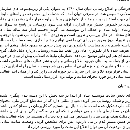
موسسه فرهنگی و اطلاع رسانی تبیان سال ۱۳۸۰ به عنوان یکی از زیرمجموعه های سازما
اسلامی تاسیس شد. در معرفی تبیان آمده که خدمات این مجموعه در راستای «ایجاد
 جهت استفاده بهینه و مفید از تکنولوژی روز با سرلوحه قرار دادن رهنمودهای مقام
ری در خصوص جنبش نرم افزاری» ارائه می شود. روستایی در پاسخ به سوال ما
ورنمای اولیه تبیان و اهداف این موسسه می گوید: «چشم انداز سه ساله تبیان در
ای مختلف در حال بررسی و تدوین است و به زودی آماده و ارائه می شود. با توجه به
 تغییرات روز به روز حوزه آی تی ما نمی توانیم چشم اندازی بیست ساله یا ده ساله
اشته باشیم و باید متناسب با تکنولوژی روز پیش برویم. به همین خاطر چشم اندازی
عریف شده تا از تکنولوژی های روز عقب نمانیم.» روستایی درباره دلیل شکل گیری
ه ای هم این طور توضیح می دهد: «سازمان تبلیغات اسلامی پیش از تبیان در حوزه
فی از جمله سایت های خبری، اطلاع رسانی و چاپ و نشر فعالیت های مختلفی داشت،
جه به خلا و نیازی که در حوزه آی تی احساس می شد موسسه تبیان را راه اندازی کرد.»
تبیان قرار بوده خلا و نیاز این سازمان در حوزه آی تی را پر کند و از همان ابتدا فعالیت
 تبیان در دو حوزه مجزای سایت و تولید نرم افزار دنبال شده است.
ن تبیان
ای بخش سایت موسسه تبیان از ابتدا در سه بخش با این دسته بندی پیگیری شده:
ربر و شبکه. روستایی می گوید: «تبیان مثلثی دارد که از سه ضلع کاربر ملی، محتوای
که ملی تشکیل شده است. ما به دنبال این هستیم که کاربرمان در سطح کشور باشد،
ان در سطح ملی باشد و می خواهیم شبکه ای هم به گستردگی پهنای ایران داشته
ن مثلث هدف نهایی تبیان را مشخص می کند و به دنبال آن هستیم. در انجام فعالیت های
ر همین مسیر قدم بر می داریم.» پس برای مشخص کردن وضعیت سایت تبیان و
ن موفقیت آن می توان اضلاع این مثلث را مورد بررسی قرار داد.