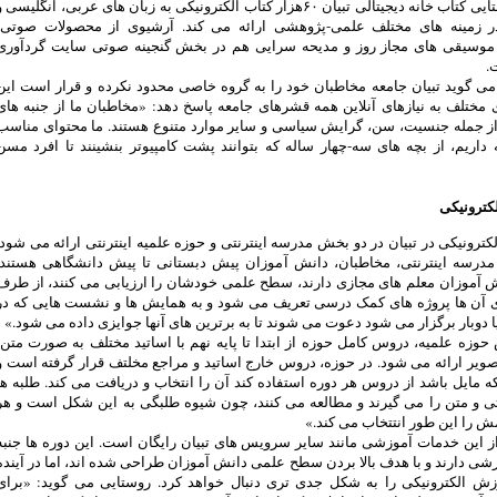
گفته روستایی کتاب خانه دیجیتالی تبیان ۶۰هزار کتاب الکترونیکی به زبان های عربی، انگلیسی 
 زمینه های مختلف علمی-پژوهشی ارائه می کند. آرشیوی از محصولات صوتی-
موسیقی های مجاز روز و مدیحه سرایی هم در بخش گنجینه صوتی سایت گردآوری
.
ی گوید تبیان جامعه مخاطبان خود را به گروه خاصی محدود نکرده و قرار است این
ختلف به نیازهای آنلاین همه قشرهای جامعه پاسخ دهد: «مخاطبان ما از جنبه های
از جمله جنسیت، سن، گرایش سیاسی و سایر موارد متنوع هستند. ما محتوای مناسب
داریم، از بچه های سه-چهار ساله که بتوانند پشت کامپیوتر بنشینند تا افرد مسن
کترونیکی
ترونیکی در تبیان در دو بخش مدرسه اینترنتی و حوزه علمیه اینترنتی ارائه می شود.
درسه اینترنتی، مخاطبان، دانش آموزان پیش دبستانی تا پیش دانشگاهی هستند.
ش آموزان معلم های مجازی دارند، سطح علمی خودشان را ارزیابی می کنند، از طرف
ای آن ها پروژه های کمک درسی تعریف می شود و به همایش ها و نشست هایی که در
 دوبار برگزار می شود دعوت می شوند تا به برترین های آنها جوایزی داده می شود.»
وزه علمیه، دروس کامل حوزه از ابتدا تا پایه نهم با اساتید مختلف به صورت متن،
یر ارائه می شود. در حوزه، دروس خارج اساتید و مراجع مخلتف قرار گرفته است و
ه مایل باشد از دروس هر دوره استفاده کند آن را انتخاب و دریافت می کند. طلبه ها
ی و متن را می گیرند و مطالعه می کنند، چون شیوه طلبگی به این شکل است و هر
 را این طور انتتخاب می کند.»
ز این خدمات آموزشی مانند سایر سرویس های تبیان رایگان است. این دوره ها جنبه
ی دارند و با هدف بالا بردن سطح علمی دانش آموزان طراحی شده اند، اما در آینده
وزش الکترونیکی را به شکل جدی تری دنبال خواهد کرد. روستایی می گوید: «برای