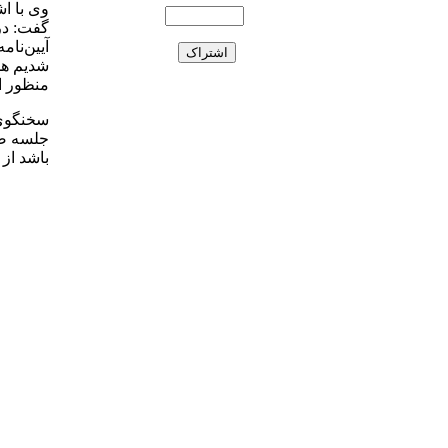
وی با ا
گفت: در
آیین‌نا
منظور ا
سخنگوی 
جلسه صب
باشد از