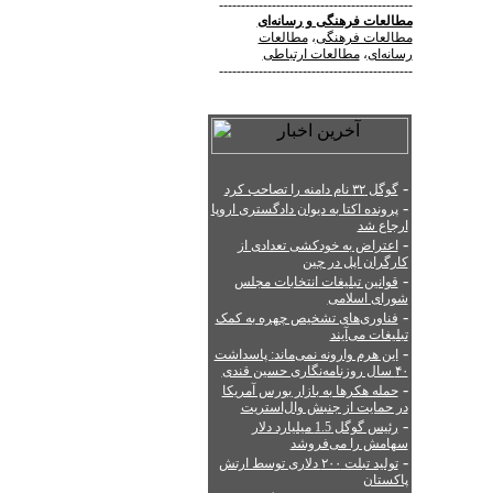
--------------------------------------------
مطالعات فرهنگی
و
رسانه‌ای
مطالعات فرهنگی
،
مطالعات
رسانه‌ای
،
مطالعات ارتباطی
--------------------------------------------
-
گوگل ۳۲ نام دامنه را تصاحب کرد
-
پرونده اکتا به دیوان دادگستری اروپا
ارجاع شد
-
اعتراض به خودکشی تعدادی از
کارگران اپل در چین
-
قوانین تبلیغات انتخابات مجلس
شورای اسلامی
-
فناوری‌های تشخیص چهره به کمک
تبلیغات می‌آیند
-
این هرم وارونه نمی‌ماند: پاسداشت
۴۰ سال روزنامه‌نگاری حسین قندی
-
حمله هکرها به بازار بورس آمریکا
در حمایت از جنبش وال‌استریت
-
رئیس گوگل 1.5 میلیارد دلار
سهامش را می‌فروشد
-
تولید تبلت ۲۰۰ دلاری توسط ارتش
پاکستان