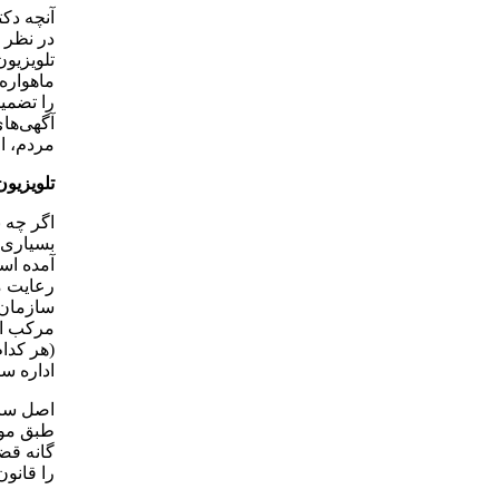
آنچه دکت
در نظر گ
تلویزیون
ماهواره‌
را تضمین
آگهی‌ها
مردم، ا
تلویزی
اگر چه 
آمده اس
رعایت م
سازمان 
مرکب از
(هر کدا
اداره سا
اصل سابق
طبق موا
گانه قض
را قانون