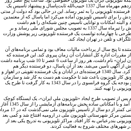
بکه تلویزیونی ایران یک تلویزیون خصوصی بود. ساعت پنج عصر روز
جمعه یازدهم مهرماه سال 1337 حبیب‌الله ثابت‌پاسال و پیشنهاد تأسیس یک
فرستنده تلویزیونی را به ثمر رساند. این در حالی بود که دولت از مدتی
ش را برای تأسیس تلویزیون آماده می‌کرد اما پاسال که از معتمدین
د و البته امکانات و توانایی تأسیس چنین شبکه‌ای را هم داشت
پیشنهادش را تیرماه سال 1337 به تصویب مجلس شورای ملی رساند و بر
حی با چهارماده توانست یک فرستنده تلویزیونی زیر پوشش وزارت
گراف و تلفن در تهران ایجاد کند.
نده تا پنج سال از پرداخت مالیات معاف بود و تمامی برنامه‌های آن
ز مقررات اداره کل انتشارات آن زمان پیروی کند. این فرستنده که
«تلویزیون ایران» نام داشت، هر روز از ساعت 6 عصر تا 10 شب برنامه داشت
 از آگهی تأمین می‌شد. بعد از آن پاسال، دو فرستنده دیگر هم
تأسیس کرد. سال 1340 فرستنده‌ای در آبادان و یک فرستنده تقویتی در اهواز و
نق کار تلویزیون باعث شد تا حکومت هم دست به کار شد و سازمان
برنامه و بودجه یک گروه فرانسوی را در سال 1343 به کار گرفت تا طرح یک
یزیونی را تهیه کنند.
 پس از تصویب طرح ایجاد «تلویزیون ملی ایران»، یک ایستگاه کوچک
به وجود آمد و با امکاناتی ساده پخش برنامه‌های آزمایشی را از سال 1345 آغاز
کرد. مدتی کمتر از دو سال از تأسیس تلویزیون ملی نمی‌گذشت که در 7
1 نخستین مرکز شهرستانی تلویزیون ملی در ارومیه افتتاح شد و کمی بعد
یزیونی بندرعباس به کار افتاد. مراکز تلویزیونی به تدریج یکی بعد از
ر شهرهای مختلف شروع به فعالیت کردند.