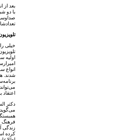
بعد از 
با دو شب
صداوسیم
تعدادشا
تلویزیون
خیلی راح
تلویزیو
اولیه س
امیرارسل
انواع س
شدند. هر
برنامه‌س
می‌تواند
اعتقاد ب
دکتر الس
می‌گوید:
همبستگی 
فرهنگ ا
زندگی آ
کرده اس
اطلاعات 