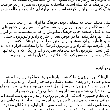
ن بر فرهنگ ما گذاشته است، متأسفانه تلویزیون به همراه رادیو فرصت
نگ کتبی به ایران را گرفته است و مانع ارتقای عادت به مطالعه شده
تی معتقد است که شفاهی بودن فرهنگ ما ایرانی‌ها از اینجا ناشی
که دستگاه چاپ دیر به ایران وارد شد. وقتی که بسیاری از کشورهای
شتند به کمک صنعت چاپ فرهنگ مکتوبش را غنا می‌بخشیدند ما در ایران
مکان بهره نگرفتیم اما در عوض بعد از اختراع رادیو و تلویزیون، خیلی
د تا وارد ایران بشوند بنابراین هنوز مطالعه و فرهنگ مکتوب در
ل نگرفته بود که رادیو و تلویزیون فرهنگ ما را مخاطب قرار دادند. به
کتر الستی تلویزیون با جذابیت‌های بصری و آب و رنگی که دارد نه تنها
کتوب ما را مخدوش کرد بلکه خلاقیت و تخیل را هم از مردم ما
 در آینده
ال‌ها که بر تلویزیون ما گذشته، بارها و بارها عملکرد این رسانه هم
 و حتی در دوره‌های مختلف شکل و ساختار کنترلی و مدیریتی آن
ع بوده است. تلویزیون چند سال اول خصوصی بود و مبتنی به درآمدهای
بعد دولتی شد و بهره‌مند از بودجه دولتی و در نهایت پس از
ی نظام جمهوری اسلامی از هر دو روش درآمدزایی بهره‌مند است اما
دولتی محسوب می‌شود. تلویزیون در این سال‌ها به لحاظ محتوایی هم
ی مختلفی داشته است. این رسانه تا سی سال اول، چند کانال محدود
تعداد ساعات اندکی که عموم برنامه‌هایش خبری و وارداتی بود. اما