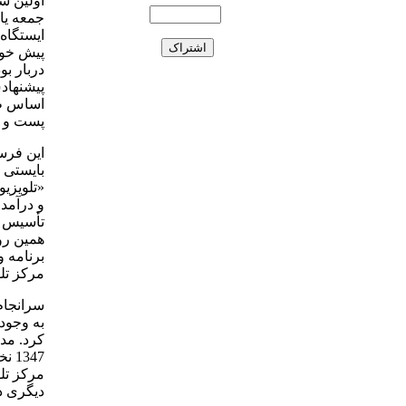
اولین ش
ایستگاه 
پیش خود
دربار بو
اساس طر
پست و تل
این فرست
بایستی ا
و درآمدش
همین رو
مرکز تلو
سرانجام
347
مرکز تلو
دیگری د