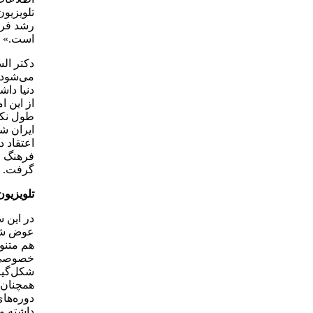
تلویزیو
رشد فره
است.»
دکتر الس
می‌شود 
دنیا دا
از این ا
طول نکشی
ایران شک
اعتقاد د
فرهنگ م
گرفت.
تلویزیون
در این س
عوض شده
هم متنو
خصوصی، 
شکل‌گیر
همچنان 
دوره‌ها
داشته و 