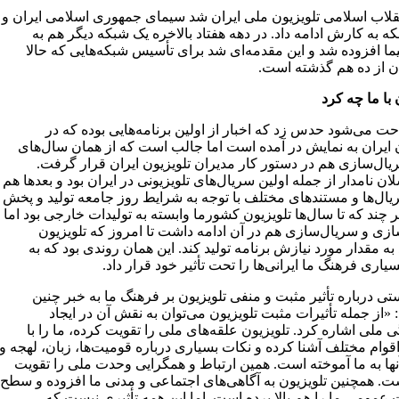
انقلاب اسلامی تلویزیون ملی ایران شد سیمای جمهوری اسلامی ایران و
که به کارش ادامه داد. در دهه هفتاد بالاخره یک شبکه دیگر هم به
ا افزوده شد و این مقدمه‌ای شد برای تأسیس شبکه‌هایی که حالا
ن از ده هم گذشته است.
 با ما چه کرد
ت می‌شود حدس زد که اخبار از اولین برنامه‌هایی بوده که در
ن ایران به نمایش در آمده است اما جالب است که از همان سال‌های
ریال‌سازی هم در دستور کار مدیران تلویزیون ایران قرار گرفت.
ان نامدار از جمله اولین سریال‌های تلویزیونی در ایران بود و بعد‌ها هم
ریال‌ها و مستندهای مختلف با توجه به شرایط روز جامعه تولید و پخش
 چند که تا سال‌ها تلویزیون کشورما وابسته به تولیدات خارجی بود اما
ازی و سریال‌سازی هم در آن ادامه داشت تا امروز که تلویزیون
 به مقدار مورد نیازش برنامه تولید کند. این همان روندی بود که به
سیاری فرهنگ ما ایرانی‌ها را تحت تأثیر خود قرار داد.
تی درباره تأثیر مثبت و منفی تلویزیون بر فرهنگ ما به خبر چنین
 «از جمله تأثیرات مثبت تلویزیون می‌توان به نقش آن در ایجاد
ملی اشاره کرد. تلویزیون علقه‌های ملی را تقویت کرده، ما را با
قوام مختلف آشنا کرده و نکات بسیاری درباره قومیت‌ها، زبان، لهجه و
نها به ما آموخته است. همین ارتباط و همگرایی وحدت ملی را تقویت
ت. همچنین تلویزیون به آگاهی‌های اجتماعی و مدنی ما افزوده و سطح
عمومی ما را هم بالا برده است. اما این همه تأثیری نیست که