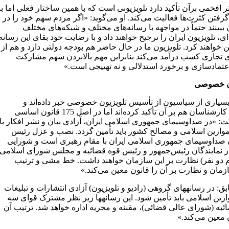
ر افخمی برآن تأکید دارد تلویزیونی است که با همین ساختار فعلی اما با
رفتن کثرت‌ها فعالیت می‌کند. او می‌گوید: «اگر مردم سهم خود را در
 ببینند حتماً در مواجهه با رسانه‌های مختلف و شبکه‌های مختلف
ای، تلویزیون ایران را ترجیح خواهند داد و با رضایت خود بقای این رسانه
 خواهند کرد. تلویزیون ما در حال حاضر هم بودجه دولتی دارد و هم از
ی تجاری کسب درآمد می‌کند بنابراین مهم بالابردن سهم مشارکت
عتماد‌سازی و برخورد استدلالی و نه تهییجی است.»
ون خصوصی
بسیاری از سیاسیون از تأسیس تلویزیون خصوصی خبر داده‌اند و
بسیاری کارشناسان هم بر آن تأکید کرده‌اند اما در اصل 175 قانون اساسی
ت: «در صداوسیمای جمهوری اسلامی ایران، آزادی بیان و نشر افکار با
وازین اسلامی و مصالح کشور باید تأمین گردد. نصب و عزل رئیس
صداوسیمای جمهوری اسلامی ایران با مقام رهبری است و شورایی
 نمایندگان رئیس‌جمهور و رئیس قوه قضائیه و مجلس شورای اسلامی
م دو نفر) نظارت بر این سازمان خواهند داشت. خط مشی و ترتیب
زمان و نظارت بر آن را قانون معین می‌کند.»
‏‏‏‏: در رسانه‏های گروهی (رادیو و تلویزیون) آزادی انتشارات و تبلیغات
زین اسلامی باید تأمین شود. این رسانه‏ها زیر نظر مشترک قوای سه
ائیه (شورای عالی قضائی)، مقننه و مجریه اداره خواهد شد. ترتیب آن
 معین می‌کند.»