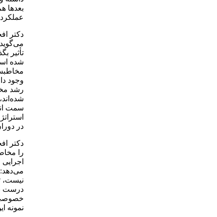
بعدها هم
عملکرد 
دکتر افخ
می‌گوید:
تأثیر بگ
شده است
مخاطبش ت
وجود دار
رشد مخا
شده‌اند،
سمت انز
استراتژی
در دوران
دکتر اف
را مخاط
اجرایی 
می‌دهد:
نیست، ت
درست باش
خصوصی کر
نمونه ای