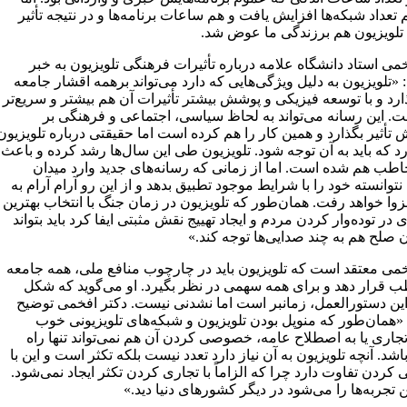
 تعداد شبکه‌ها افزایش یافت و هم ساعات برنامه‌ها و در نتیجه تأثیر
تلویزیون هم برزندگی ما عوض شد.
می استاد دانشگاه علامه درباره تأثیرات فرهنگی تلویزیون به خبر
 «تلویزیون به دلیل ویژگی‌هایی که دارد می‌تواند برهمه اقشار جامعه
ذارد و با توسعه فیزیکی و پوشش بیشتر تأثیرات آن هم بیشتر و سریع‌تر
. این رسانه می‌تواند به لحاظ سیاسی، اجتماعی و فرهنگی بر
أثیر بگذارد و همین کار را هم کرده است اما حقیقتی درباره تلویزیون
د که باید به آن توجه شود. تلویزیون طی این سال‌ها رشد کرده و باعث
طب هم شده است. اما از زمانی که رسانه‌های جدید وارد میدان
 نتوانسته خود را با شرایط موجود تطبیق بدهد و از این رو آرام آرام به
وا خواهد رفت. همان‌طور که تلویزیون در زمان جنگ با انتخاب بهترین
 در توده‌وار کردن مردم و ایجاد تهییج نقش مثبتی ایفا کرد باید بتواند
 صلح هم به چند صدایی‌ها توجه کند.»
خمی معتقد است که تلویزیون باید در چارچوب منافع ملی، همه جامعه
ب قرار دهد و برای همه سهمی در نظر بگیرد. او می‌گوید که شکل
این دستورالعمل، زمانبر است اما نشدنی نیست. دکتر افخمی توضیح
 «همان‌طور که منوپل بودن تلویزیون و شبکه‌های تلویزیونی خوب
جاری یا به اصطلاح عامه، خصوصی کردن آن هم نمی‌تواند تنها راه
د. آنچه تلویزیون به آن نیاز دارد تعدد نیست بلکه تکثر است و این با
دن تفاوت دارد چرا که الزاماً با تجاری کردن تکثر ایجاد نمی‌شود.
ن تجربه‌ها را می‌شود در دیگر کشورهای دنیا دید.»