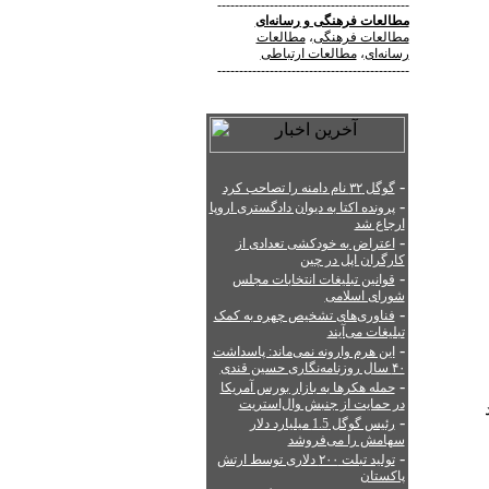
--------------------------------------------
مطالعات فرهنگی
و
رسانه‌ای
مطالعات فرهنگی
،
مطالعات
رسانه‌ای
،
مطالعات ارتباطی
--------------------------------------------
-
گوگل ۳۲ نام دامنه را تصاحب کرد
-
پرونده اکتا به دیوان دادگستری اروپا
ارجاع شد
-
اعتراض به خودکشی تعدادی از
کارگران اپل در چین
-
قوانین تبلیغات انتخابات مجلس
شورای اسلامی
-
فناوری‌های تشخیص چهره به کمک
تبلیغات می‌آیند
-
این هرم وارونه نمی‌ماند: پاسداشت
۴۰ سال روزنامه‌نگاری حسین قندی
-
حمله هکرها به بازار بورس آمریکا
در حمایت از جنبش وال‌استریت
1 مرداد
-
رئیس گوگل 1.5 میلیارد دلار
سهامش را می‌فروشد
-
تولید تبلت ۲۰۰ دلاری توسط ارتش
پاکستان