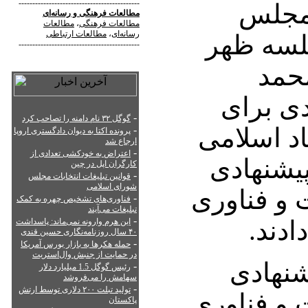
--------------------------------------------
 مجلس
مطالعات فرهنگی
و
رسانه‌ای
مطالعات فرهنگی
،
مطالعات
رسانه‌ای
،
مطالعات ارتباطی
لسه ظهر
--------------------------------------------
محمد
دی برای
-
گوگل ۳۲ نام دامنه را تصاحب کرد
د اسلامی
-
پرونده اکتا به دیوان دادگستری اروپا
ارجاع شد
-
اعتراض به خودکشی تعدادی از
پیشنهادی
کارگران اپل در چین
-
قوانین تبلیغات انتخابات مجلس
شورای اسلامی
 و فناوری
-
فناوری‌های تشخیص چهره به کمک
تبلیغات می‌آیند
-
ادند.
این هرم وارونه نمی‌ماند: پاسداشت
۴۰ سال روزنامه‌نگاری حسین قندی
-
حمله هکرها به بازار بورس آمریکا
در حمایت از جنبش وال‌استریت
شنهادی
-
رئیس گوگل 1.5 میلیارد دلار
سهامش را می‌فروشد
-
تولید تبلت ۲۰۰ دلاری توسط ارتش
 و فناوری
پاکستان