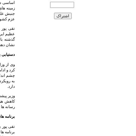
زمینه های
جنبش علم
عزم کشور 
تقی پور 
عظیم ایرا
گذشته با
نشان دهن
دستیابی ب
وی از وزا
کرد و ادا
چشم انداز
به رویکرد
دارد.
وزیر پیشن
کاهش هزی
رسانه ها 
برنامه های
تقی پور ب
برنامه ها