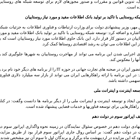
، تدوین قوانین و مقررات و صدور مجوزهای لازم برای توسعه شبکه های روستایی
ه است.
ه روستایی با تاکید بر تولید بانک اطلاعات مفید و مورد نیاز روستاییان
مهر، وزیر پیشنهادی دولت برای وزارت ارتباطات و فناوری اطلاعات به جزئیات شبکه
شاره و اضافه کرد: توسعه شبکه روستایی با تاکید بر تولید بانک اطلاعات مفید و مورد
اییان در دستور کار قرار دارد. این بانک حاوی اطلاعات مورد نیاز روستاییان است که با
ز این اطلاعات می توان به رشد اقتصادی روستاها کمک کرد.
ی اجرایی شدن این برنامه می تواند از مهاجرت روستاییان به شهرها جلوگیری کند و
ها را معکوس کند.
تقی پور حضور ایران در صحنه های تجارت جهانی در حوزه IT را از برنامه های دیگر خود نام برد 
: در این برنامه با ارائه راهکارهایی ایران می تواند از بازار سه میلیارد دلاری فناوری
سهمی داشته باشد.
وسعه اینترنت و اینترانت ملی
 ایجاد و توسعه اینترنت و اینترانت ملی را از دیگر برنامه ها دانست وگفت: در کنار
 راهکارهایی برای توسعه فناوریها و خدمات فضایی پیشنهاد شده است.
یف اپراتور سوم در دولت دهم
هادی دولت دهم در خصوص سئوال نمایندگان در زمینه نحوه واگذاری اپراتور سوم در
ت در دولت دهم گفت: بر اساس روال جاری اپراتور سوم قرار بود از طریق مزایده
د که این مزایده در اردیبهشت ماه برگزار و برندگان اول تا سوم آن نیز مشخص شدند.