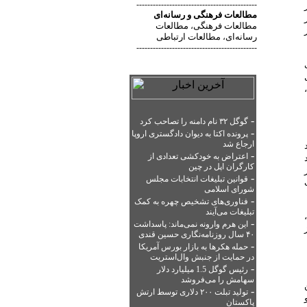
ر
--------------------------------------------
مطالعات فرهنگی
و
رسانه‌ای
مطالعات فرهنگی
مطالعات
،
رسانه‌ای
مطالعات ارتباطی
،
--------------------------------------------
-
گوگل ۳۲ نام دامنه را تصاحب کرد
-
پرونده اکتا به دیوان دادگستری اروپا
ارجاع شد
-
اعتراض به خودکشی تعدادی از
کارگران اپل در چین
-
قوانین تبلیغات انتخابات مجلس
شورای اسلامی
-
فناوری‌های تشخیص چهره به کمک
تبلیغات می‌آیند
-
این هرم وارونه نمی‌ماند: پاسداشت
۴۰ سال روزنامه‌نگاری حسین قندی
-
حمله هکرها به بازار بورس آمریکا
در حمایت از جنبش وال‌استریت
-
رئیس گوگل 1.5 میلیارد دلار
سهامش را می‌فروشد
-
تولید تبلت ۲۰۰ دلاری توسط ارتش
پاکستان