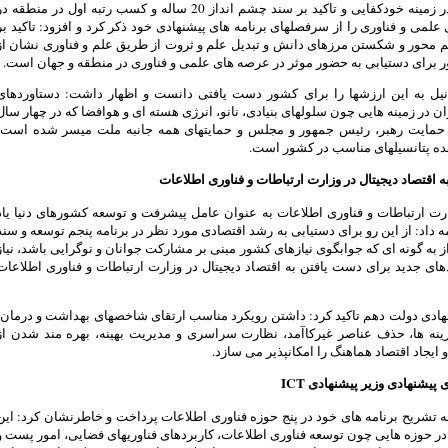
اساسی در زمینه خودکفایی و تاکید بر سند چشم انداز 20 ساله و کسب رتبه اول در منطقه د
 علمی و فناوری را از سرفصلهای برنامه های پیشنهادی خود ذکر کرد و افزود: تاکید بر
 محور و شکستن مرزهای دانش و تبدیل علم و ثروت از طریق علم و فناوری نشان از
برای دستیابی به حضور موثر در عرصه های علمی و فناوری در منطقه و جهان است.
نیل به این ارزشها را برای کشور دست یافتی دانست و اظهار داشت: دستاوردهای
ن در زمینه هایی چون سلولهای بنیادی، نانو، انرژی هسته ای و هوافضا که در چهار سال
 حمایت رهبر، رئیس جمهور و مجلس و حمایتهای همه جانبه ملت میسر شده است،
ده پتانسیلهای مناسب در کشور است.
ه اقتصاد دیجیتال در وزارت ارتباطات و فناوری اطلاعات
رت ارتباطات و فناوری اطلاعات به عنوان عامل پیشرفت و توسعه کشورهای دنیا یاد
مه داد: از این رو برای دستیابی به رشد اقتصادی مورد نظر در برنامه پنجم توسعه و سند
 به گونه ای که جوابگوی نیازهای کشور مبنی بر مشارکت جوانان و نوگرایی باشد، نیاز
های جدید برای دست یافتن به اقتصاد دیجیتال در وزارت ارتباطات و فناوری اطلاعات
هادی دولت دهم تاکید کرد: داشتن رویکرد مناسب ارتقای شاخصهای بهداشت و درمان،
نه ها، حذف عناصر غیرکاآمد، نظارت سراسری و مدیریت بهینه، بهره مند شدن از
و ایجاد اقتصاد هماهنگ را امکانپذیر می سازد.
 پیشنهادی وزیر پیشنهادی ICT
ه تشریح برنامه های خود در پنج حوزه فناوری اطلاعات پرداخت و خاطرنشان کرد: این
 در حوزه هایی چون توسعه فناوری اطلاعات، کاربردهای فناوریهای فضایی، امور پست و