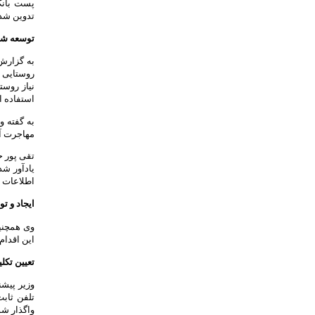
پست بانک
تدوین شد
توسعه شبک
به گزارش 
روستایی ا
نیاز روست
استفاده ا
به گفته و
مهاجرت آن
یادآور شد
اطلاعات 
ایجاد و ت
وی همچنین
این اقدام
تعیین تکل
وزیر پیشن
تلفن ثاب
واگذار شو