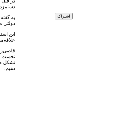
در قبل و
دستمزد،
به گفته 
دولتی م
این است
علاقه‌م
قاضی‌زا
نخست قر
تشکل صن
دهیم.