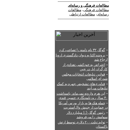
--------------------------------------------
مطالعات فرهنگی
و
رسانه‌ای
مطالعات فرهنگی
،
مطالعات
رسانه‌ای
،
مطالعات ارتباطی
--------------------------------------------
-
گوگل ۳۲ نام دامنه را تصاحب کرد
-
پرونده اکتا به دیوان دادگستری اروپا
ارجاع شد
-
اعتراض به خودکشی تعدادی از
کارگران اپل در چین
-
قوانین تبلیغات انتخابات مجلس
شورای اسلامی
-
فناوری‌های تشخیص چهره به کمک
تبلیغات می‌آیند
-
این هرم وارونه نمی‌ماند: پاسداشت
۴۰ سال روزنامه‌نگاری حسین قندی
-
حمله هکرها به بازار بورس آمریکا
در حمایت از جنبش وال‌استریت
-
رئیس گوگل 1.5 میلیارد دلار
سهامش را می‌فروشد
-
تولید تبلت ۲۰۰ دلاری توسط ارتش
پاکستان