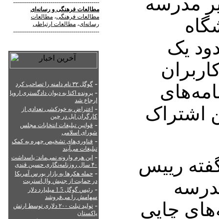
ر مدرسه
--------------------------------------------
مطالعات فرهنگی
و
رسانه‌ای
مطالعات فرهنگی
،
مطالعات
شگاه
رسانه‌ای
،
مطالعات ارتباطی
--------------------------------------------
دود یک
از کاربران
-
گوگل ۳۲ نام دامنه را تصاحب کرد
امه‌های
-
پرونده اکتا به دیوان دادگستری اروپا
ارجاع شد
ن اشتراک
-
اعتراض به خودکشی تعدادی از
کارگران اپل در چین
-
قوانین تبلیغات انتخابات مجلس
شورای اسلامی
-
فناوری‌های تشخیص چهره به کمک
تبلیغات می‌آیند
-
این هرم وارونه نمی‌ماند: پاسداشت
گفته رییس
۴۰ سال روزنامه‌نگاری حسین قندی
-
حمله هکرها به بازار بورس آمریکا
مدرسه
در حمایت از جنبش وال‌استریت
-
رئیس گوگل 1.5 میلیارد دلار
سهامش را می‌فروشد
‌های چاپی
-
تولید تبلت ۲۰۰ دلاری توسط ارتش
پاکستان