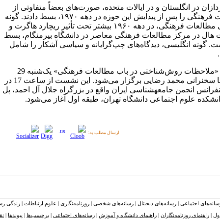
دازان در انگلستان و در ایالات متحده، صورت‌های بعضاً متفاوتی از
مطالعات فرهنگی را پس از پیدایش این حوزه در دهه ۱۹۷۰، بسط دادند. گونه
انگلیسی مطالعات فرهنگی، در دهه ۱۹۶۰ بیشتر تحت تأثیر ریچارد هاگرت و
 هال در مرکز مطالعات فرهنگی معاصر در دانشگاه بیرمنگام، بسط
ست. گونه انگلیسی، دیدگاه‌های چپ‌گرایانه و سیاسی آشکار را شامل
نشست «ملاحظات روش‌شناختی در باب مطالعات فرهنگی» یک‌شنبه 29
دی‌ماه با سخنرانی محمد رضایی برگزار می‌شود. این نشست از ساعت 17 در
فرانس انجمن جامعه‏شناسی ایران واقع در بزرگراه جلال آل احمد، پل
نشکده علوم اجتماعی دانشگاه تهران،‏ طبقه اول آغاز می‌شود.
ارسال مطلب به:
سانه‌های اجتماعی
|
رسانه‌های دیجیتال
|
رسانه‌های شخصی
|
روزنامه‌نگاری
|
علوم ارتباطات
|
زندگی رسا
ول
|
راهنمای روزنامه‌نگاران
|
راهنمای دانشگاه و آموزش
|
رسانه‌های اجتماعی
|
برچسب‌ها
|
پیوندها
|
نق