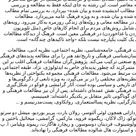
ه معاصر است. این رشته به جای اینکه فقط به مطالعه و بررسی
 مطالب اندیشیده شده و بیان شده» بپردازد، به بررسی تمام مطالب
ه شده و بیان شده، و به ویژه فرهنگ عامه می‌پردازد. مطالعات
ر مطالعه معانی و رویّه‌های زندگی روزمره به‌کار می‌رود. رویه‌های
شامل روش‌های مردم برای انجام کارهای خاص (مثل تلویزیون
دن یا غذاخوردن) در فرهنگی معین است. فرهنگ از دیدگاه مطالعات
یک کلیت یکپارچه نیست بلکه «واجد تاکیدهای چندگانه» است.
 فرهنگی، جامعه‌شناسی، نظریه اجتماعی، نظریه ادبی، مطالعات
سان‌شناسی فرهنگی و تاریخ/نقد هنر را برای مطالعه پدیده‌های فرهنگی
ع صنعتی ترکیب می‌کند. پژوهش‌گران مطالعات فرهنگی اغلب بر این
تمرکزند که چطور پدیده‌ای خاص به ایدئولوژی، نژاد، طبقه اجتماعی و
ت مرتبط می‌شود. مطالعات فرهنگی مجموعه یکنواختی از نظریه‌ها
نظریه‌های مختلفی را در بر می‌گیرد، به ویژه تابعی از دگرگونی‌ها و
ای تاریخی و سیاسی بوده است. آثار گرامشی و فوکو در شکل‌گیری
 فرهنگی نقش عمده‌ای داشته‌اند. پس از آن نیز مطالعات فرهنگی و
ی گوناگونی تاثیر متقابل بر یکدیگر داشته‌اند: فمینیسم،
ارگرایی، نظریه پسااستعماری، روانکاوی، پست‌مدرنیسم و ...
دازانی همچون لوئی آلتوسر، رولان بارت، پی‌یر بوردیو، میشل دو سرتو،
کو، ژاک لاکان، زیگموند فروید، مارکس، گرامشی، میخائیل باختین و
ولوشینوف، فردینان دوسوسور، و ریچارد هاگارت، ریموند ویلیامز، ا. پ.
و استوارت هال شالوده مطالعات فرهنگی را نهاده‌اند.