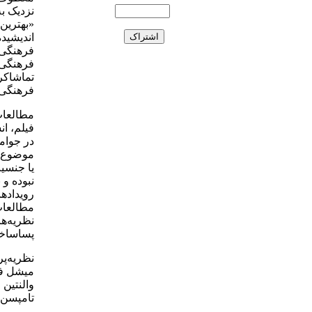
نزدیک ب
«بهترین
اندیشید
فرهنگی د
فرهنگی 
تماشاکر
فرهنگی 
مطالعات
فیلم، ان
در جوام
موضوع م
یا جنسی
نبوده و 
رویداده
مطالعات
نظریه‌ها
پساساخت
نظریه‌پر
میشل فو
والنتین 
تامپسن، 