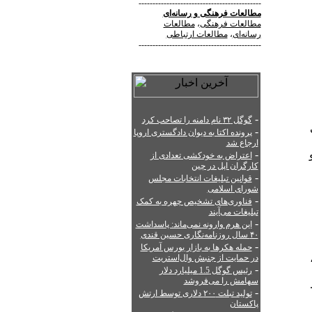
--------------------------------------------
مطالعات فرهنگی
و
رسانه‌ای
مطالعات فرهنگی
،
مطالعات
رسانه‌ای
،
مطالعات ارتباطی
--------------------------------------------
-
گوگل ۳۲ نام دامنه را تصاحب کرد
-
پرونده اکتا به دیوان دادگستری اروپا
ارجاع شد
-
اعتراض به خودکشی تعدادی از
کارگران اپل در چین
-
قوانین تبلیغات انتخابات مجلس
شورای اسلامی
-
فناوری‌های تشخیص چهره به کمک
تبلیغات می‌آیند
-
این هرم وارونه نمی‌ماند: پاسداشت
۴۰ سال روزنامه‌نگاری حسین قندی
-
حمله هکرها به بازار بورس آمریکا
در حمایت از جنبش وال‌استریت
-
رئیس گوگل 1.5 میلیارد دلار
سهامش را می‌فروشد
-
تولید تبلت ۲۰۰ دلاری توسط ارتش
پاکستان